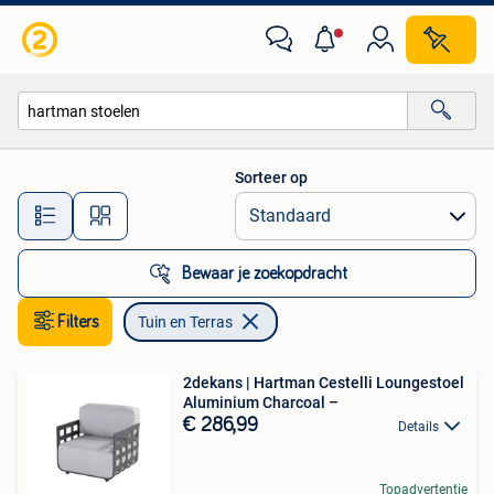
Tuin en Terras
Sorteer op
Alle afstanden…
Bewaar je zoekopdracht
Filters
Tuin en Terras
2dekans | Hartman Cestelli Loungestoel
Aluminium Charcoal –
€ 286,99
Details
Topadvertentie