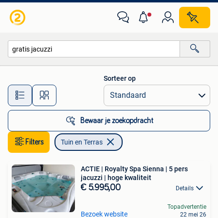
Tuin en Terras
Sorteer op
Alle afstanden…
Bewaar je zoekopdracht
Filters
Tuin en Terras
ACTIE | Royalty Spa Sienna | 5 pers
jacuzzi | hoge kwaliteit
€ 5.995,00
Details
Topadvertentie
Bezoek website
22 mei 26