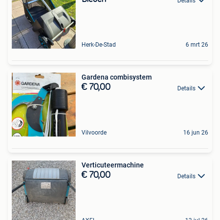
Details
Herk-De-Stad
6 mrt 26
Gardena combisystem
€ 70,00
Details
Vilvoorde
16 jun 26
Verticuteermachine
€ 70,00
Details