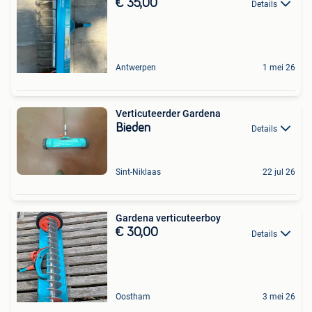
€ 35,00
Details
Antwerpen
1 mei 26
Verticuteerder Gardena
Bieden
Details
Sint-Niklaas
22 jul 26
Gardena verticuteerboy
€ 30,00
Details
Oostham
3 mei 26