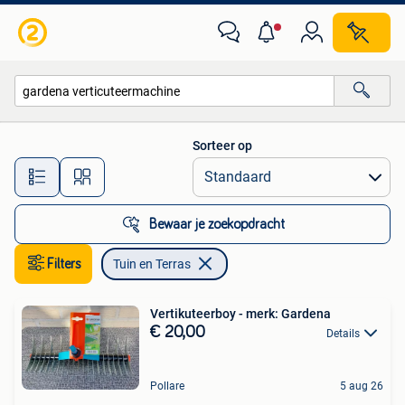
Tuin en Terras
Sorteer op
Alle afstanden…
Bewaar je zoekopdracht
Filters
Tuin en Terras
Vertikuteerboy - merk: Gardena
€ 20,00
Details
Pollare
5 aug 26