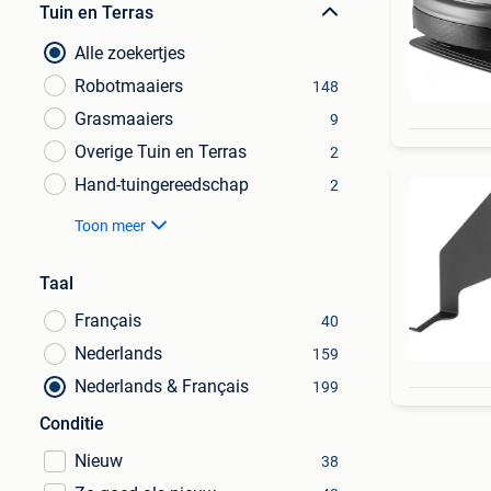
Tuin en Terras
Alle zoekertjes
Robotmaaiers
148
Grasmaaiers
9
Overige Tuin en Terras
2
Hand-tuingereedschap
2
Toon meer
Taal
Français
40
Nederlands
159
Nederlands & Français
199
Conditie
Nieuw
38