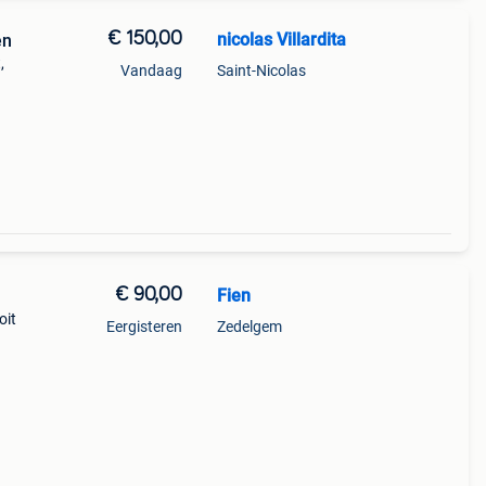
€ 150,00
nicolas Villardita
en
,
Vandaag
Saint-Nicolas
€ 90,00
Fien
oit
Eergisteren
Zedelgem