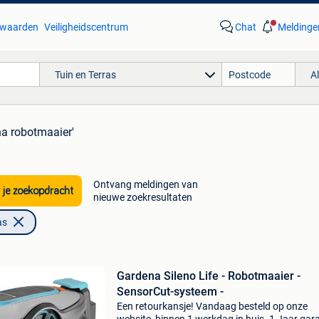
waarden
Veiligheidscentrum
Chat
Meldinge
Tuin en Terras
A
na robotmaaier'
Ontvang meldingen van
 je zoekopdracht
nieuwe zoekresultaten
as
Gardena Sileno Life - Robotmaaier -
SensorCut-systeem -
Een retourkansje! Vandaag besteld op onze