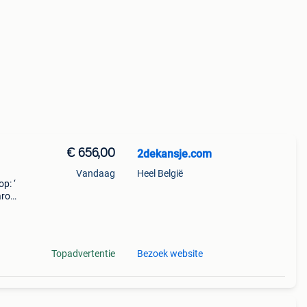
€ 656,00
2dekansje.com
Vandaag
Heel België
p: ‘
aarom
ld,
o
Topadvertentie
Bezoek website