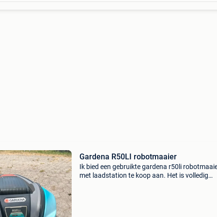
Gardena R50LI robotmaaier
Ik bied een gebruikte gardena r50li robotmaai
met laadstation te koop aan. Het is volledig
functioneel (zie het autocheck-rapport) en kl
uw gazon weer in perfecte staat te krijgen. De
batterij