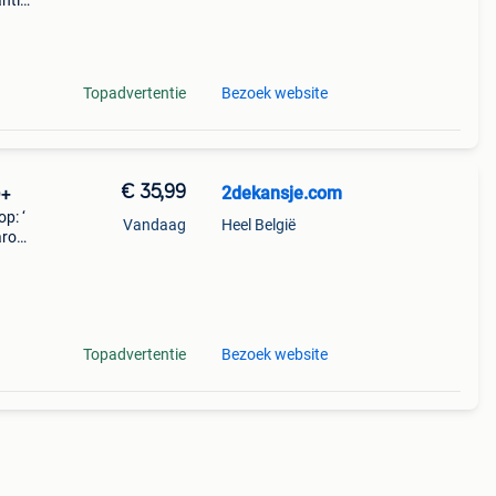
ntie.
tis
Topadvertentie
Bezoek website
€ 35,99
2dekansje.com
O+
p: ‘
Vandaag
Heel België
aarom
ld,
o
Topadvertentie
Bezoek website