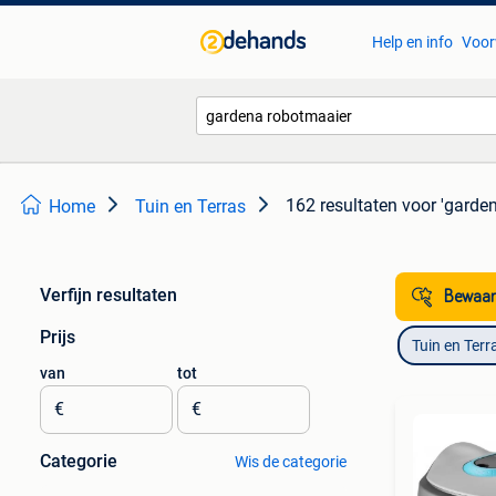
Help en info
Voor
162 resultaten
voor 'garde
Home
Tuin en Terras
Verfijn resultaten
Bewaar
Prijs
Tuin en Terr
van
tot
€
€
Categorie
Wis de categorie