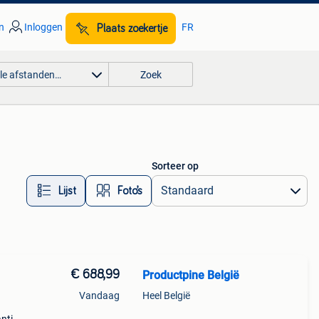
n
Inloggen
FR
Plaats zoekertje
lle afstanden…
Zoek
Sorteer op
Lijst
Foto’s
€ 688,99
Productpine België
Vandaag
Heel België