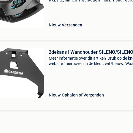
website, binnen 1 werkdag in huis. 1 Jaar gara
Gratis verzending boven de €20. Beperkte
voorraad. Niet tevreden? Retourneren kan gra
binnen 30 da
Nieuw
Verzenden
2dekans | Wandhouder SILENO/SILEN
Meer informatie over dit artikel? Druk op de kno
website ’ hierboven in de kleur: wit/blauw. W
bestellen bij 2dekansje.com? Voor 16:00 beste
morgen in huis binnen belgië. 1 Jaar garantie 
Nieuw
Ophalen of Verzenden