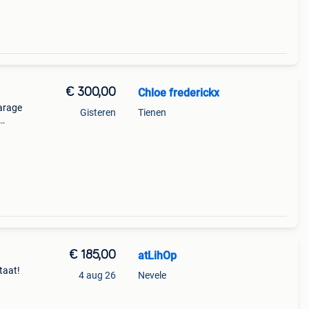
€ 300,00
Chloe frederickx
arage
Gisteren
Tienen
€ 185,00
atLihOp
taat!
4 aug 26
Nevele