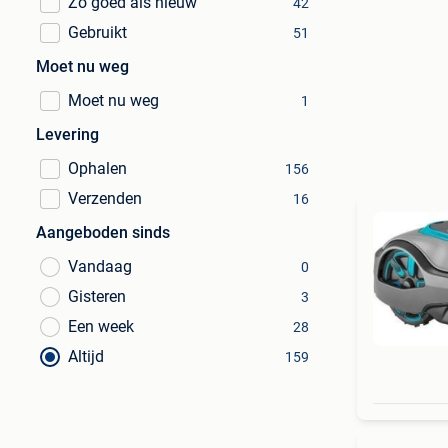
Zo goed als nieuw
42
Gebruikt
51
Moet nu weg
Moet nu weg
1
Levering
Ophalen
156
Verzenden
16
Aangeboden sinds
Vandaag
0
Gisteren
3
Een week
28
Altijd
159