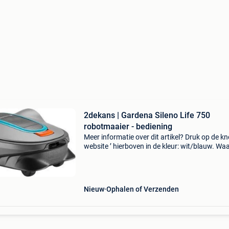
2dekans | Gardena Sileno Life 750
robotmaaier - bediening
Meer informatie over dit artikel? Druk op de kno
website ’ hierboven in de kleur: wit/blauw. W
bestellen bij 2dekansje.com? Voor 16:00 beste
morgen in huis binnen belgië. 1 Jaar garantie 
Nieuw
Ophalen of Verzenden