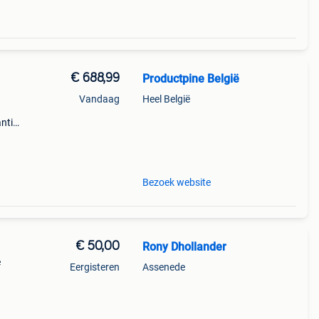
€ 688,99
Productpine België
Vandaag
Heel België
ntie.
tis
Bezoek website
€ 50,00
Rony Dhollander
e
Eergisteren
Assenede