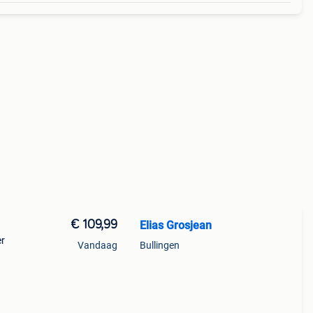
€ 109,99
Elias Grosjean
er
Vandaag
Bullingen
aar om