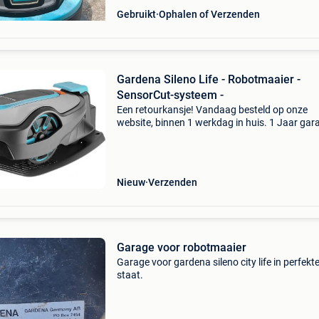
Gebruikt
Ophalen of Verzenden
Gardena Sileno Life - Robotmaaier -
SensorCut-systeem -
Een retourkansje! Vandaag besteld op onze
website, binnen 1 werkdag in huis. 1 Jaar gara
Gratis verzending boven de €20. Beperkte
voorraad. Niet tevreden? Retourneren kan gra
binnen 30 da
Nieuw
Verzenden
Garage voor robotmaaier
Garage voor gardena sileno city life in perfekt
staat.