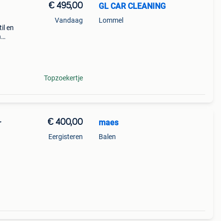
€ 495,00
GL CAR CLEANING
Vandaag
Lommel
il en
n
zons
Topzoekertje
€ 400,00
maes
r
Eergisteren
Balen
niet