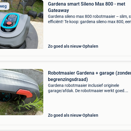
Gardena smart Sileno Max 800 - met
 weg
Gateaway
Gardena sileno max 800 robotmaaier – slim, st
efficiënt! Te koop: gardena sileno max 800, ee
hoogwaardige robotmaaier geschikt voor ga
tot 800 m². Dankzij de slimme technologie en
fluisterst
Zo goed als nieuw
Ophalen
Robotmaaier Gardena + garage (zonde
begrenzingsdraad)
Gardena robotmaaier inclusief originele
garage/afdak. De robotmaaier werkt goed.
Begrenzingsdraad en bevestigingspinnen zijn 
inbegrepen. Inbegrepen: gardena robotmaaier
oplaadstation originele ga
Zo goed als nieuw
Ophalen