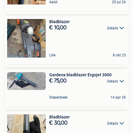
Aalst
20 jul 26
Bladblazer
€ 10,00
Details
Lille
8 okt 25
Gardena bladblazer Ergojet 3000
€ 75,00
Details
Diepenbeek
14 apr 26
Bladblazer
€ 30,00
Details