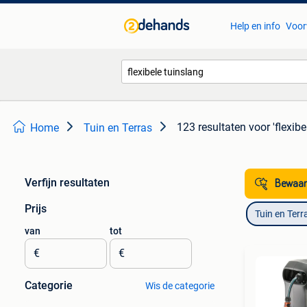
Help en info
Voor
123 resultaten
voor 'flexibe
Home
Tuin en Terras
Verfijn resultaten
Bewaar
Prijs
Tuin en Terr
van
tot
€
€
Categorie
Wis de categorie