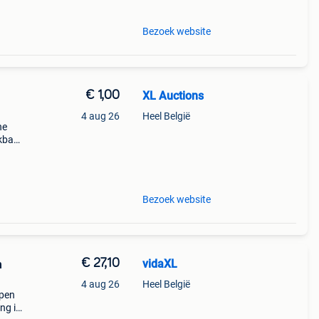
Bezoek website
€ 1,00
XL Auctions
4 aug 26
Heel België
he
ekbaar
ordt
lend
Bezoek website
€ 27,10
vidaXL
n
4 aug 26
Heel België
rpen
ng is