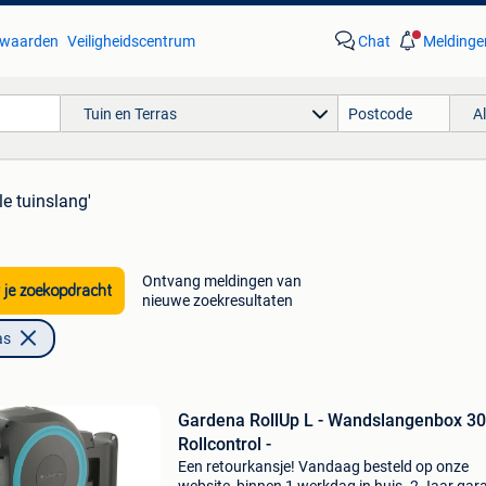
waarden
Veiligheidscentrum
Chat
Meldinge
Tuin en Terras
A
le tuinslang'
Ontvang meldingen van
 je zoekopdracht
nieuwe zoekresultaten
as
Gardena RollUp L - Wandslangenbox 30
Rollcontrol -
Een retourkansje! Vandaag besteld op onze