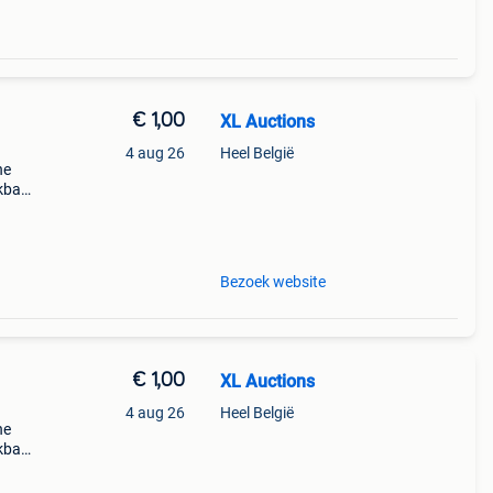
€ 1,00
XL Auctions
4 aug 26
Heel België
he
ekbaar
ordt
lend
Bezoek website
€ 1,00
XL Auctions
4 aug 26
Heel België
he
ekbaar
ordt
lend