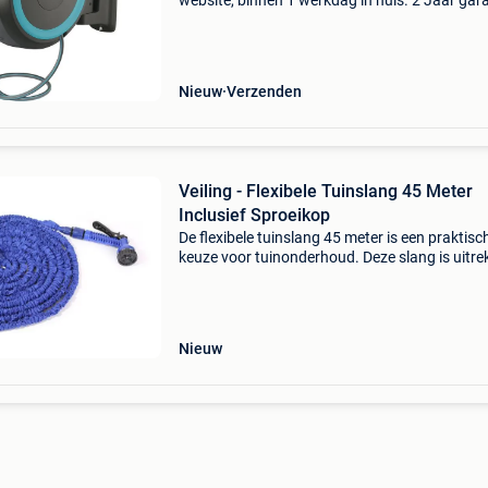
website, binnen 1 werkdag in huis. 2 Jaar gara
Gratis verzending boven de €20. Beperkte
voorraad. Niet tevreden? Retourneren kan gra
binnen 30 da
Nieuw
Verzenden
Veiling - Flexibele Tuinslang 45 Meter
Inclusief Sproeikop
De flexibele tuinslang 45 meter is een praktisc
keuze voor tuinonderhoud. Deze slang is uitr
en neemt weinig opbergruimte in beslag. Hij w
geleverd met een sproeikop die zeven verschil
Nieuw