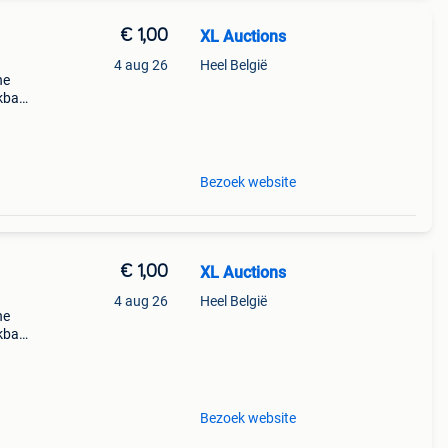
€ 1,00
XL Auctions
4 aug 26
Heel België
he
ekbaar
ordt
lend
Bezoek website
€ 1,00
XL Auctions
4 aug 26
Heel België
he
ekbaar
ordt
lend
Bezoek website