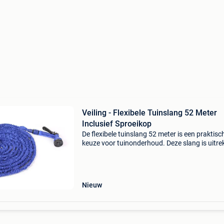
Veiling - Flexibele Tuinslang 52 Meter
Inclusief Sproeikop
De flexibele tuinslang 52 meter is een praktisc
keuze voor tuinonderhoud. Deze slang is uitr
en neemt weinig opbergruimte in beslag. Hij w
geleverd met een sproeikop die zeven verschil
Nieuw