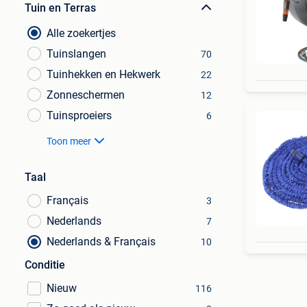
Tuin en Terras
Alle zoekertjes
Tuinslangen
70
Tuinhekken en Hekwerk
22
Zonneschermen
12
Tuinsproeiers
6
Toon meer
Taal
Français
3
Nederlands
7
Nederlands & Français
10
Conditie
Nieuw
116