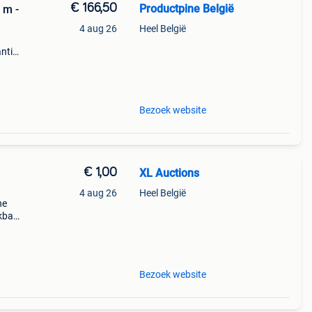
€ 166,50
Productpine België
 m -
4 aug 26
Heel België
ntie.
tis
Bezoek website
€ 1,00
XL Auctions
4 aug 26
Heel België
he
ekbaar
ordt
lend
Bezoek website