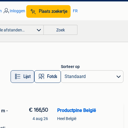
n
Inloggen
FR
Plaats zoekertje
lle afstanden…
Zoek
Sorteer op
Lijst
Foto’s
€ 166,50
Productpine België
 m -
4 aug 26
Heel België