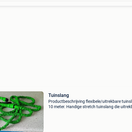
Tuinslang
Productbeschrijving flexibele/uitrekbare tuins
10 meter. Handige stretch tuinslang die uitre
is tot 3x zijn lengte met sproeikop. De
sproeikop/broeskop heeft 7 verschillende
sproeistanden. Da