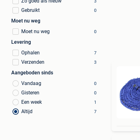
Zo goed als nieuw
3
Gebruikt
0
Moet nu weg
Moet nu weg
0
Levering
Ophalen
7
Verzenden
3
Aangeboden sinds
Vandaag
0
Gisteren
0
Een week
1
Altijd
7