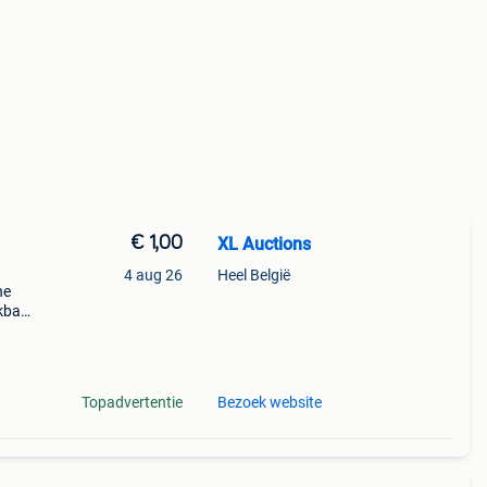
€ 1,00
XL Auctions
4 aug 26
Heel België
he
ekbaar
ordt
lend
Topadvertentie
Bezoek website