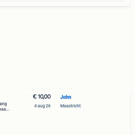
€ 10,00
John
lang
4 aug 26
Maastricht
kbaar