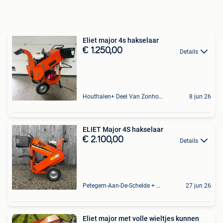
Eliet major 4s hakselaar
€ 1.250,00
Details
Houthalen+ Deel Van Zonhoven En Zolder
8 jun 26
ELIET Major 4S hakselaar
€ 2.100,00
Details
Petegem-Aan-De-Schelde + Deel Van Oudenaarde
27 jun 26
Eliet major met volle wieltjes kunnen