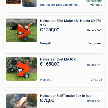
Topzoekertje
Houthalen+ Deel Van Zonhoven En Zolder
Vandaag
Hakselaar Eliet Major 4S | Honda GX270
9 pk
€ 1.250,00
Details
Neerpelt
Eergisteren
Hakselaar Eliet MAJOR
€ 1.650,00
Details
Westerlo
27 jul 26
Hakselaar ELIET major 9pk te huur
€ 70,00
Details