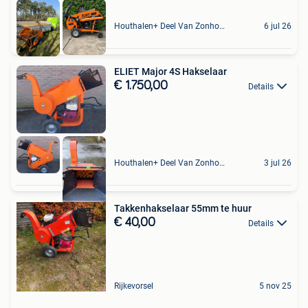
Houthalen+ Deel Van Zonhoven En Zolder
6 jul 26
ELIET Major 4S Hakselaar
€ 1.750,00
Details
Houthalen+ Deel Van Zonhoven En Zolder
3 jul 26
Takkenhakselaar 55mm te huur
€ 40,00
Details
Rijkevorsel
5 nov 25