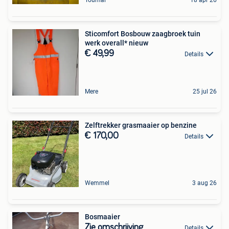
Sticomfort Bosbouw zaagbroek tuin
werk overall* nieuw
€ 49,99
Details
Mere
25 jul 26
Zelftrekker grasmaaier op benzine
€ 170,00
Details
Wemmel
3 aug 26
Bosmaaier
Zie omschrijving
Details