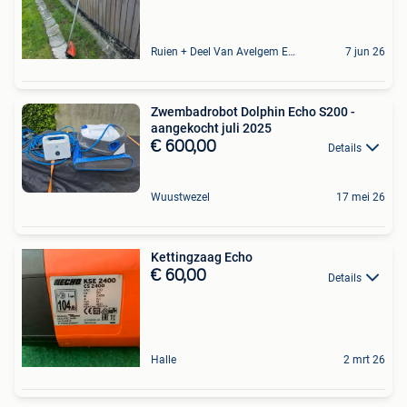
Ruien + Deel Van Avelgem En Waarmaarde
7 jun 26
Zwembadrobot Dolphin Echo S200 -
aangekocht juli 2025
€ 600,00
Details
Wuustwezel
17 mei 26
Kettingzaag Echo
€ 60,00
Details
Halle
2 mrt 26