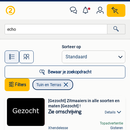
Tuin en Terras
Sorteer op
Alle afstanden…
Bewaar je zoekopdracht
Filters
Tuin en Terras
[Gezocht] Zitmaaiers in alle soorten en
maten [Gezocht] !
Zie omschrijving
Details
Topadvertentie
Xhendelesse
Gisteren