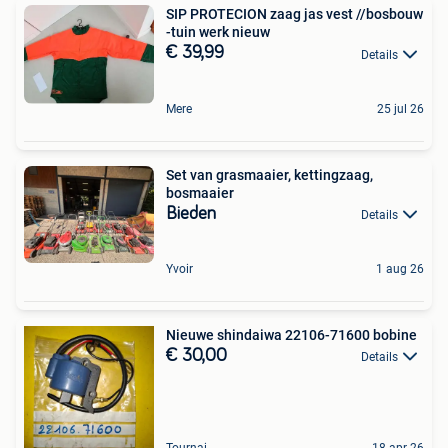
SIP PROTECION zaag jas vest //bosbouw
-tuin werk nieuw
€ 39,99
Details
Mere
25 jul 26
Set van grasmaaier, kettingzaag,
bosmaaier
Bieden
Details
Yvoir
1 aug 26
Nieuwe shindaiwa 22106-71600 bobine
€ 30,00
Details
Tournai
18 apr 26