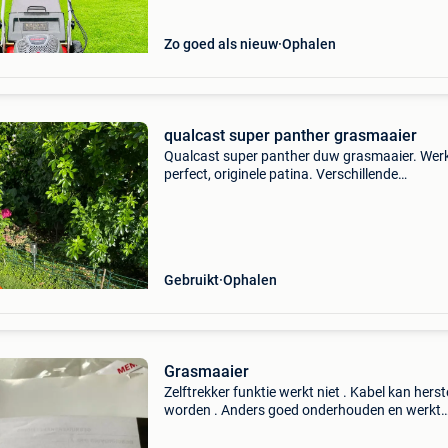
werkt prima. L
Zo goed als nieuw
Ophalen
qualcast super panther grasmaaier
Qualcast super panther duw grasmaaier. Wer
perfect, originele patina. Verschillende
maaihoogtes instelbaar, met rol achteraan.
Inclusief opvangbak. Mooi als decoratie maar
perfect bruikbaar.
Gebruikt
Ophalen
Grasmaaier
Zelftrekker funktie werkt niet . Kabel kan herst
worden . Anders goed onderhouden en werkt
perfect . Ik heb de kracht niet meer om te duwe
En koop robot.