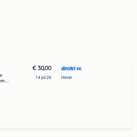
€ 30,00
dimitri vc
te
14 jul 26
Hever
ken.