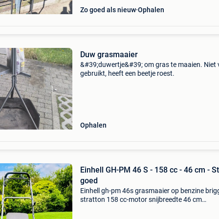
Zo goed als nieuw
Ophalen
Duw grasmaaier
&#39;duwertje&#39; om gras te maaien. Niet
gebruikt, heeft een beetje roest.
Ophalen
Einhell GH-PM 46 S - 158 cc - 46 cm - St
goed
Einhell gh-pm 46s grasmaaier op benzine brig
stratton 158 cc-motor snijbreedte 46 cm
grasopvangbak van 65 liter centrale aanpass
van de maaihoogte start makkelijk en de moto