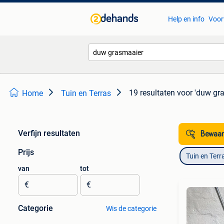
Help en info
Voor
19 resultaten
voor 'duw gr
Home
Tuin en Terras
Verfijn resultaten
Bewaar
Prijs
Tuin en Terr
van
tot
€
€
Categorie
Wis de categorie