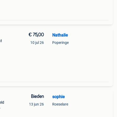
€ 75,00
Nathalie
kt
10 jul 26
Poperinge
 nog
Bieden
sophie
eld
13 jun 26
Roeselare
n .