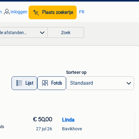
n
Inloggen
FR
Plaats zoekertje
lle afstanden…
Zoek
Sorteer op
Lijst
Foto’s
€ 50,00
Linda
als
27 jul 26
Bavikhove