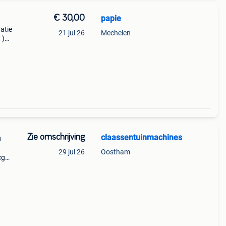
€ 30,00
papie
atie
21 jul 26
Mechelen
 )
Zie omschrijving
claassentuinmachines
n
29 jul 26
Oostham
cg
voor
n.