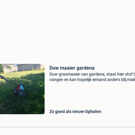
Duw maaier gardena
Duw grasmaaier van gardena, staat hier stof 
vangen en kan hopelijk iemand anders blij ma
In redelijk goede staat en werkt naar behoren.
Maaihoogte instelbaar. Afhalen te hever
(boortmeerbeek)
Zo goed als nieuw
Ophalen