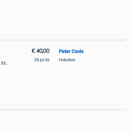
€ 40,00
Peter Cools
28 jul 26
Hoboken
 330
 De
voor