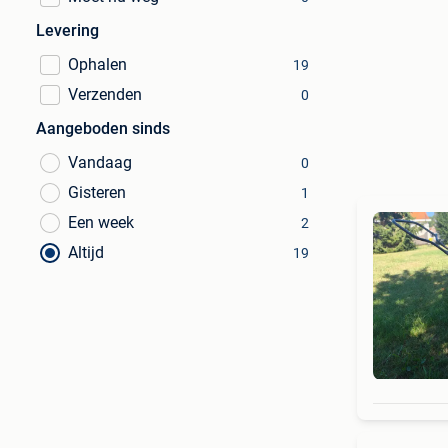
Levering
Ophalen
19
Verzenden
0
Aangeboden sinds
Vandaag
0
Gisteren
1
Een week
2
Altijd
19