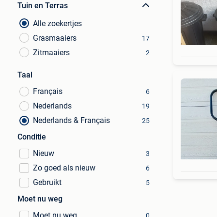
Tuin en Terras
Alle zoekertjes
Grasmaaiers
17
Zitmaaiers
2
Taal
Français
6
Nederlands
19
Nederlands & Français
25
Conditie
Nieuw
3
Zo goed als nieuw
6
Gebruikt
5
Moet nu weg
Moet nu weg
0