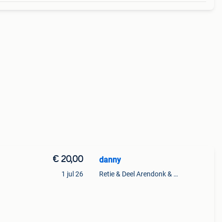
€ 20,00
danny
1 jul 26
Retie & Deel Arendonk & Oud-Turnhout