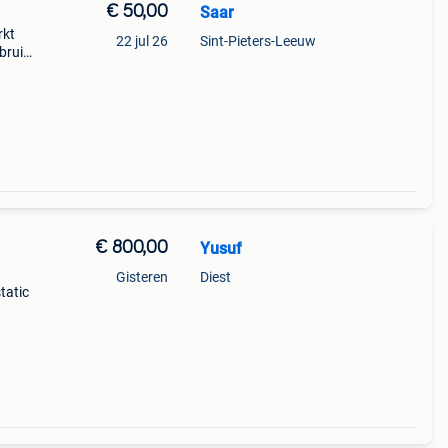
€ 50,00
Saar
rkt
22 jul 26
Sint-Pieters-Leeuw
bruik
€ 800,00
Yusuf
Gisteren
Diest
tatic
s naar
de