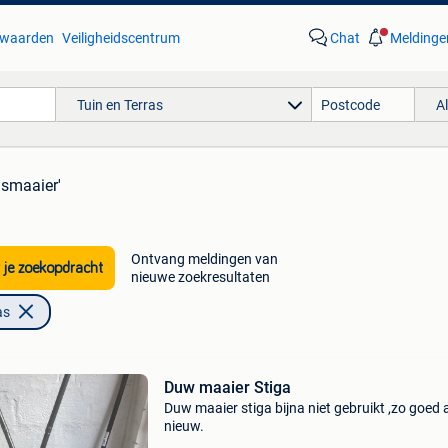
waarden
Veiligheidscentrum
Chat
Meldinge
Tuin en Terras
A
asmaaier'
Ontvang meldingen van
 je zoekopdracht
nieuwe zoekresultaten
as
Duw maaier Stiga
Duw maaier stiga bijna niet gebruikt ,zo goed 
nieuw.