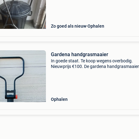
Zo goed als nieuw
Ophalen
Gardena handgrasmaaier
In goede staat. Te koop wegens overbodig.
Nieuwprijs €100. De gardena handgrasmaaier
is een lichte, schone en stille handgrasmaaier.
handgrasmaaier is een geschikte grasmaaier 
kleiner
Ophalen