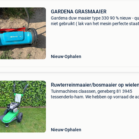
GARDENA GRASMAAIER
Gardena duw maaier type 330 90 % nieuw - qu
niet gebruikt ( lak van het mesin perfecte staat
nieuwprijs : 100,00 € nu te koop : 30,00 €
Nieuw
Ophalen
Ruwterreinmaaier/bosmaaier op wiele
Tuinmachines claassen, geneberg 81 3945
tessenderlo-ham. We hebben op vorraad de a
ruwterreinmaaiers. Deze zijn uiterst geschikt 
het maaien van weides, bermen, grote terreine
Maaibreedte van
Nieuw
Ophalen