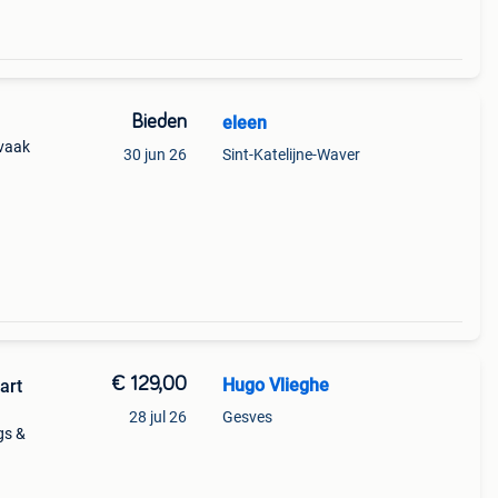
Bieden
eleen
 vaak
30 jun 26
Sint-Katelijne-Waver
€ 129,00
Hugo Vlieghe
art
28 jul 26
Gesves
gs &
ing
r