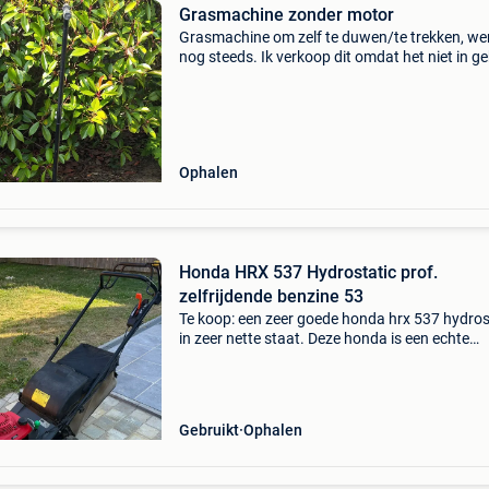
Grasmachine zonder motor
Grasmachine om zelf te duwen/te trekken, we
nog steeds. Ik verkoop dit omdat het niet in ge
is. De staat is gebruikt. Merk europa.
Ophalen
Honda HRX 537 Hydrostatic prof.
zelfrijdende benzine 53
Te koop: een zeer goede honda hrx 537 hydros
in zeer nette staat. Deze honda is een echte
kwaliteitsmaaier, gebouwd voor wie op zoek i
comfort, kracht en betrouwbaarheid. Dankzij 
hydrost
Gebruikt
Ophalen