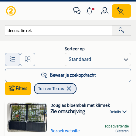
Tuin en Terras
Sorteer op
Alle afstanden…
Bewaar je zoekopdracht
Filters
Tuin en Terras
Douglas bloembak met klimrek
Zie omschrijving
Details
Topadvertentie
Bezoek website
Gisteren