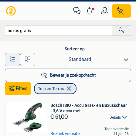
Tuin en Terras
Sorteer op
Alle afstanden…
Bewaar je zoekopdracht
Filters
Tuin en Terras
Bosch ISIO - Accu Gras- en Buxusschaar
- 3,6 V accu met
€ 61,00
Details
Topadvertentie
Bezoek website
11 jun 26