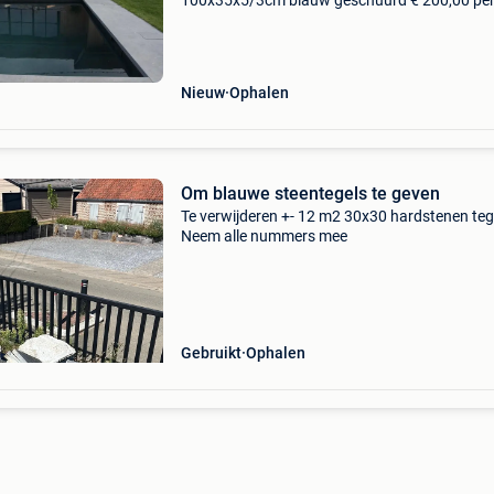
100x35x5/3cm blauw geschuurd € 200,00 per
belgisch hardsteen zwembadranden
50/35x50/35x5/3cm blauw geschuurd € 200,
per stuk tegels ook mo
Nieuw
Ophalen
Om blauwe steentegels te geven
Te verwijderen +- 12 m2 30x30 hardstenen teg
Neem alle nummers mee
Gebruikt
Ophalen