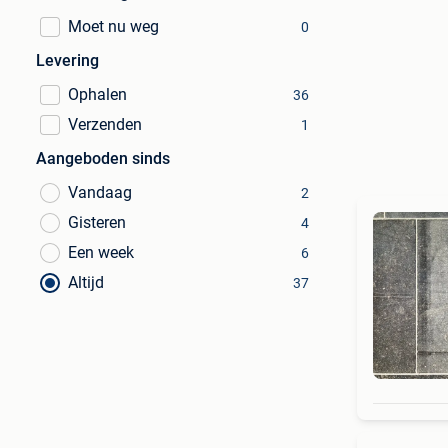
Moet nu weg
0
Levering
Ophalen
36
Verzenden
1
Aangeboden sinds
Vandaag
2
Gisteren
4
Een week
6
Altijd
37