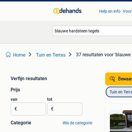
Help en info
Voor
37 resultaten
voor 'blauwe 
Home
Tuin en Terras
Verfijn resultaten
Bewaar
Prijs
Tuin en Terr
van
tot
€
€
Categorie
Wis de categorie