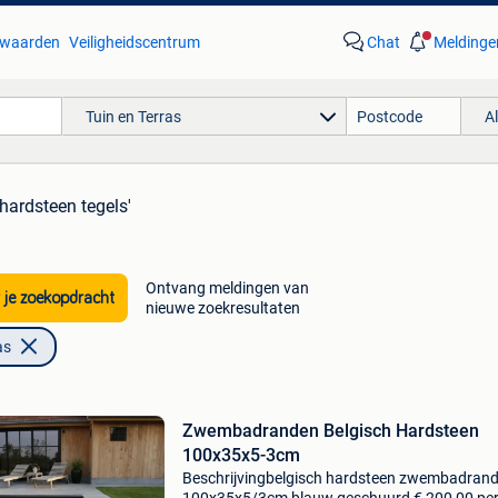
waarden
Veiligheidscentrum
Chat
Meldinge
Tuin en Terras
A
hardsteen tegels'
Ontvang meldingen van
 je zoekopdracht
nieuwe zoekresultaten
as
Zwembadranden Belgisch Hardsteen
100x35x5-3cm
Beschrijvingbelgisch hardsteen zwembadran