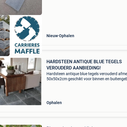
Nieuw
Ophalen
HARDSTEEN ANTIQUE BLUE TEGELS
VEROUDERD AANBIEDING!
Hardsteen antique blue tegels verouderd afme
50x50x2cm geschikt voor binnen en buitengeb
Prijs per m2 €44,95 geldig zolang de voorraad
strekt. Op=op! Prijzen zijn ex btw. Kom vrijblij
Ophalen