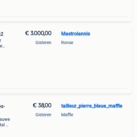
€ 3.000,00
Mastroiannis
x 3cm 72m2
r
Gisteren
Ronse
ie
den.
n
€ 38,00
tailleur_pierre_bleue_maffle
es-
Gisteren
Maffle
blauwe
tal 1
 soms