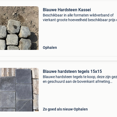
Blauwe Hardsteen Kassei
Beschikbaar in alle formaten wildverband of
vierkant groote hoeveelheid beschikbaar prijs
aanvraag
Ophalen
Blauwe hardsteen tegels 15x15
Blauwe hardsteen tegels te koop, deze zijn g
en geschuurd aan de bovenkant afmeting
15x15x2.5. Kunnen zowel binnen als buiten
gebruikt worden, kan per m2 gekocht worden,
+-100m2 beschikbaar.
Zo goed als nieuw
Ophalen