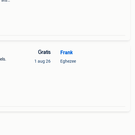
 stuk
00
Gratis
Frank
els.
1 aug 26
Eghezee