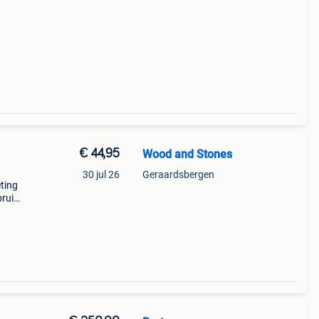
€ 44,95
Wood and Stones
30 jul 26
Geraardsbergen
ting
ruik!
ven