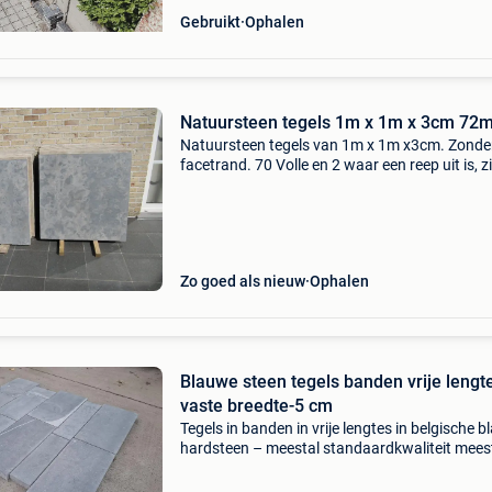
Gebruikt
Ophalen
Natuursteen tegels 1m x 1m 
Natuursteen tegels van 1m x 1m x3cm. Zonde
facetrand. 70 Volle en 2 waar een reep uit is, z
foto 4. Bij afname iemand meenemen om te la
Ook wel spotted blue, bluestone of blauwstee
genaamd. De
Zo goed als nieuw
Ophalen
Blauwe steen tegels banden vrije lengt
vaste breedte-5 cm
Tegels in banden in vrije lengtes in belgische 
hardsteen – meestal standaardkwaliteit mees
oppervlakte licht blauw gezoet ( een stuk kan
ook brut of minder goed gezoet zijn) in vrije