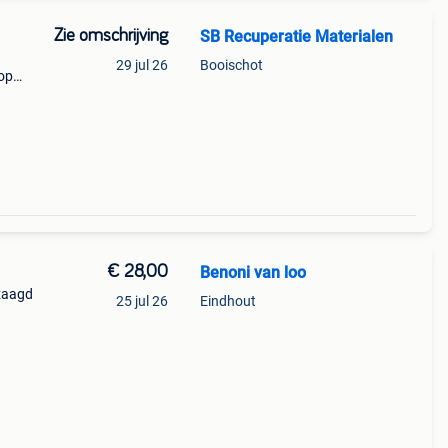
Zie omschrijving
SB Recuperatie Materialen
29 jul 26
Booischot
 op
€ 28,00
Benoni van loo
ezaagd
25 jul 26
Eindhout
 nog