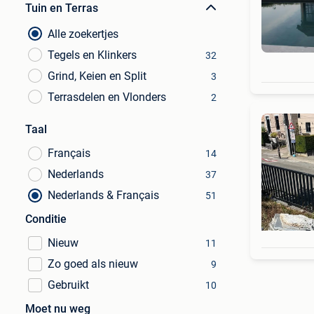
Tuin en Terras
Alle zoekertjes
Tegels en Klinkers
32
Grind, Keien en Split
3
Terrasdelen en Vlonders
2
Taal
Français
14
Nederlands
37
Nederlands & Français
51
Conditie
Nieuw
11
Zo goed als nieuw
9
Gebruikt
10
Moet nu weg