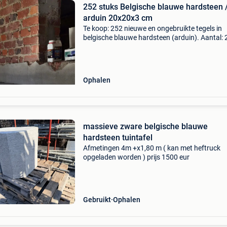
252 stuks Belgische blauwe hardsteen 
arduin 20x20x3 cm
Te koop: 252 nieuwe en ongebruikte tegels in
belgische blauwe hardsteen (arduin). Aantal:
stuks afmetingen: 20 × 20 × 3 cm totale
oppervlakte: ± 10,08 m² materiaal: blauwe
hardsteen / arduin staat
Ophalen
massieve zware belgische blauwe
hardsteen tuintafel
Afmetingen 4m +x1,80 m ( kan met heftruck
opgeladen worden ) prijs 1500 eur
Gebruikt
Ophalen