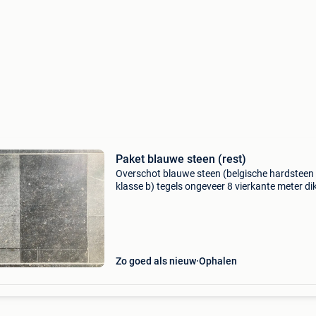
Paket blauwe steen (rest)
Overschot blauwe steen (belgische hardsteen
klasse b) tegels ongeveer 8 vierkante meter dik
2cm formaat: 40x40: 6 stuks 40x60: 4 stuks 4
6 stuks 40x100: 12 stuks
Zo goed als nieuw
Ophalen