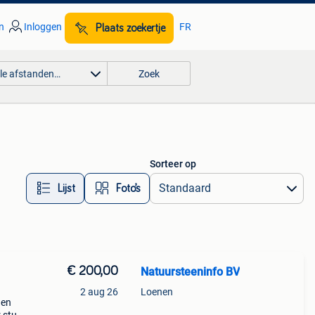
n
Inloggen
FR
Plaats zoekertje
lle afstanden…
Zoek
Sorteer op
Lijst
Foto’s
€ 200,00
Natuursteeninfo BV
2 aug 26
Loenen
den