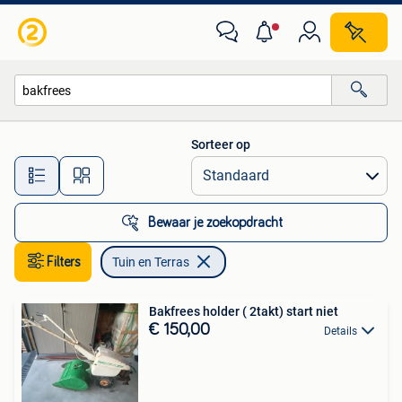
Tuin en Terras
Sorteer op
Alle afstanden…
Bewaar je zoekopdracht
Filters
Tuin en Terras
Bakfrees holder ( 2takt) start niet
€ 150,00
Details