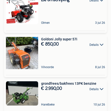
Zie omschrijving
Details
Olmen
3 jul 26
Goldoni Jolly super 57i
€ 850,00
Details
Vilvoorde
8 jul 26
grondfrees/bakfrees 13PK benzine
€ 2.990,00
Details
Harelbeke
10 jul 26