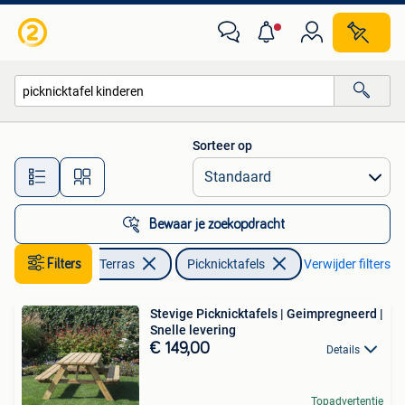
Picknicktafels
Sorteer op
Alle afstanden…
Bewaar je zoekopdracht
Filters
Tuin en Terras
Picknicktafels
Verwijder filters
Stevige Picknicktafels | Geimpregneerd |
Snelle levering
€ 149,00
Details
Topadvertentie