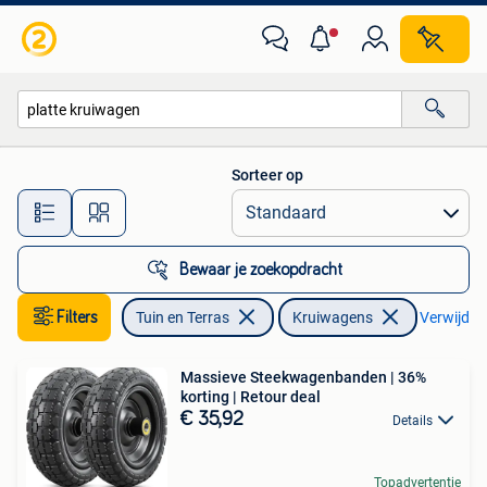
Kruiwagens
Sorteer op
Alle afstanden…
Bewaar je zoekopdracht
Filters
Tuin en Terras
Kruiwagens
Verwijder 
Massieve Steekwagenbanden | 36%
korting | Retour deal
€ 35,92
Details
Topadvertentie