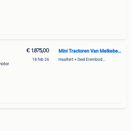
€ 1.875,00
Mini Tractoren Van Melkebeke
18 feb 26
Haaltert + Deel Erembodegem
motor
er
 dus