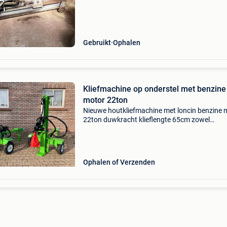
Gebruikt
Ophalen
Kliefmachine op onderstel met benzine
motor 22ton
Nieuwe houtkliefmachine met loncin benzine 
22ton duwkracht klieflengte 65cm zowel
horizontaal als verticaal klieven dubbele buch
pomp dus vlotte werking met overdrukventiel,
beveiliging bi
Ophalen of Verzenden