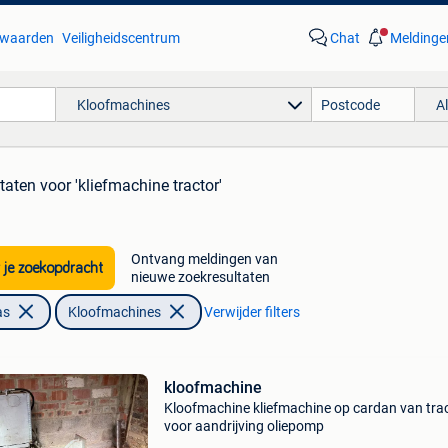
waarden
Veiligheidscentrum
Chat
Meldinge
Kloofmachines
A
ltaten
voor 'kliefmachine tractor'
Ontvang meldingen van
 je zoekopdracht
nieuwe zoekresultaten
as
Kloofmachines
Verwijder filters
kloofmachine
Kloofmachine kliefmachine op cardan van tra
voor aandrijving oliepomp