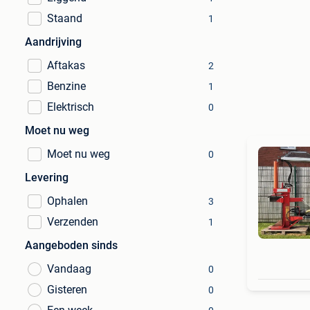
Staand
1
Aandrijving
Aftakas
2
Benzine
1
Elektrisch
0
Moet nu weg
Moet nu weg
0
Levering
Ophalen
3
Verzenden
1
Aangeboden sinds
Vandaag
0
Gisteren
0