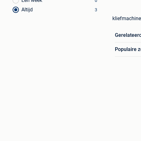
Een week
0
Altijd
3
kliefmachine
Gerelateer
Populaire 