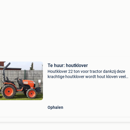
Te huur: houtklover
Houtklover 22 ton voor tractor dankzij deze
krachtige houtklover wordt hout kloven veel
gemakkelijker. De machine werd ontworpen v
een naadloze integratie met nagenoeg elke
tuinbouwtractor. U heeft
Ophalen