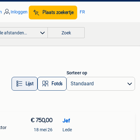
n
Inloggen
FR
Plaats zoekertje
lle afstanden…
Zoek
Sorteer op
Lijst
Foto’s
€ 750,00
Jef
ctor
18 mei 26
Lede