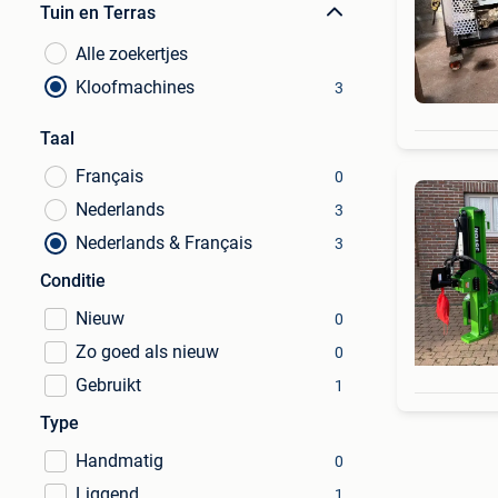
Tuin en Terras
Alle zoekertjes
Kloofmachines
3
Taal
Français
0
Nederlands
3
Nederlands & Français
3
Conditie
Nieuw
0
Zo goed als nieuw
0
Gebruikt
1
Type
Handmatig
0
Liggend
1