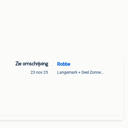
Zie omschrijving
Robbe
23 nov 25
Langemark + Deel Zonnebeke
oor