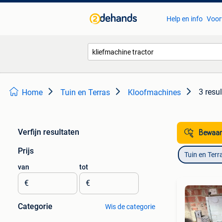
Help en info
Voor
3 resu
Home
Tuin en Terras
Kloofmachines
Verfijn resultaten
Bewaar
Prijs
Tuin en Terr
van
tot
€
€
Categorie
Wis de categorie