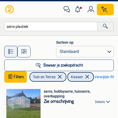
Kassen
Sorteer op
Alle afstanden…
Bewaar je zoekopdracht
Filters
Tuin en Terras
Kassen
Verwijder filte
serre, hobbyserre, tuinserre,
overkapping
Zie omschrijving
Details