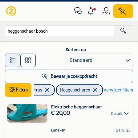
Heggenscharen
Sorteer op
Alle afstanden…
Bewaar je zoekopdracht
Tuin en Terras
Filters
Heggenscharen
Verwijder filters
Elektrische heggenschaar
€ 20,00
Details
Lanaken
21 jul 26