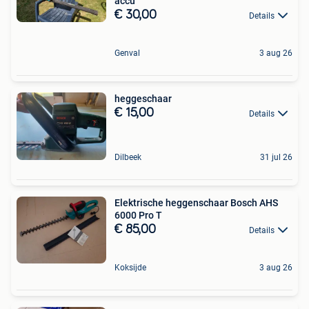
accu
€ 30,00
Details
Genval
3 aug 26
heggeschaar
€ 15,00
Details
Dilbeek
31 jul 26
Elektrische heggenschaar Bosch AHS
6000 Pro T
€ 85,00
Details
Koksijde
3 aug 26