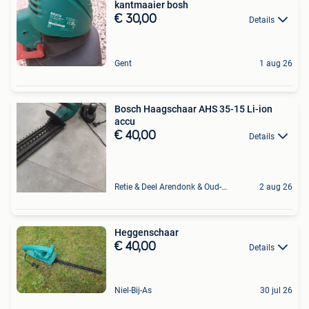
kantmaaier bosh
€ 30,00
Details
Gent
1 aug 26
Bosch Haagschaar AHS 35-15 Li-ion
accu
€ 40,00
Details
Retie & Deel Arendonk & Oud-Turnhout
2 aug 26
Heggenschaar
€ 40,00
Details
Niel-Bij-As
30 jul 26