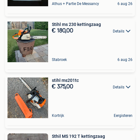
Athus + Partie De Messancy
6 aug 26
Stihl ms 230 kettingzaag
€ 180,00
Details
Stabroek
6 aug 26
stihl ms201tc
€ 375,00
Details
Kortrijk
Eergisteren
Sthil MS 192 T kettingzaag