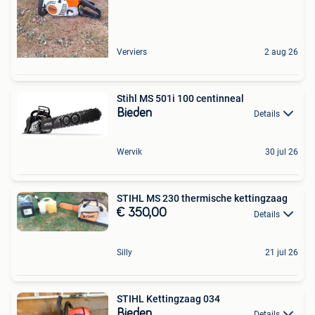
Verviers
2 aug 26
Stihl MS 501i 100 centinneal
Bieden
Details
Wervik
30 jul 26
STIHL MS 230 thermische kettingzaag
€ 350,00
Details
Silly
21 jul 26
STIHL Kettingzaag 034
Bieden
Details