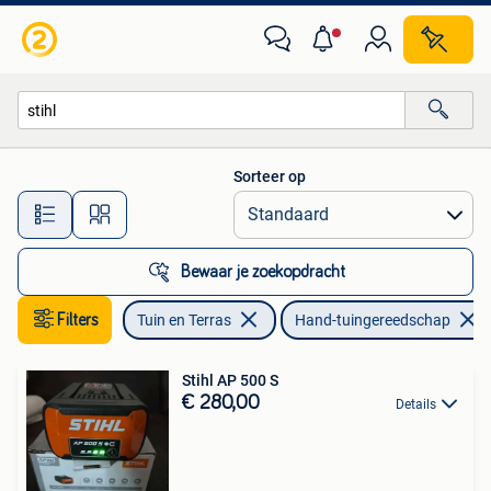
Hand-tuingereedschap
Sorteer op
Alle afstanden…
Bewaar je zoekopdracht
Filters
Tuin en Terras
Hand-tuingereedschap
Stihl AP 500 S
€ 280,00
Details