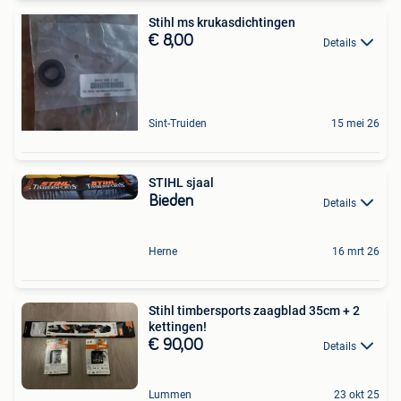
Stihl ms krukasdichtingen
€ 8,00
Details
Sint-Truiden
15 mei 26
STIHL sjaal
Bieden
Details
Herne
16 mrt 26
Stihl timbersports zaagblad 35cm + 2
kettingen!
€ 90,00
Details
Lummen
23 okt 25