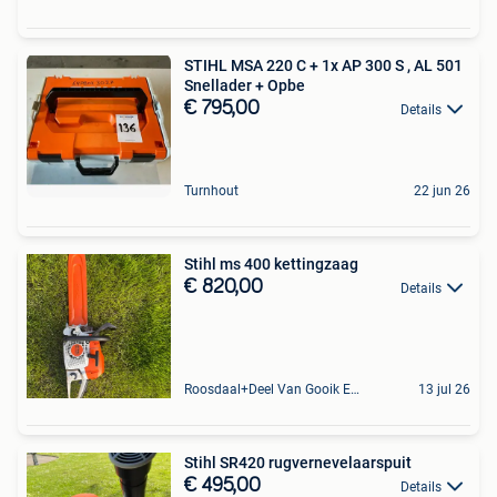
STIHL MSA 220 C + 1x AP 300 S , AL 501
Snellader + Opbe
€ 795,00
Details
Turnhout
22 jun 26
Stihl ms 400 kettingzaag
€ 820,00
Details
Roosdaal+Deel Van Gooik En Sint-Kwintens-Lennik
13 jul 26
Stihl SR420 rugvernevelaarspuit
€ 495,00
Details