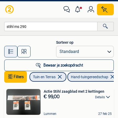
Hand-tuingereedschap
Sorteer op
Alle afstanden…
Bewaar je zoekopdracht
Filters
Tuin en Terras
Hand-tuingereedschap
Actie Stihl zaagblad met 2 kettingen
€ 99,00
Details
Lummen
27 feb 25