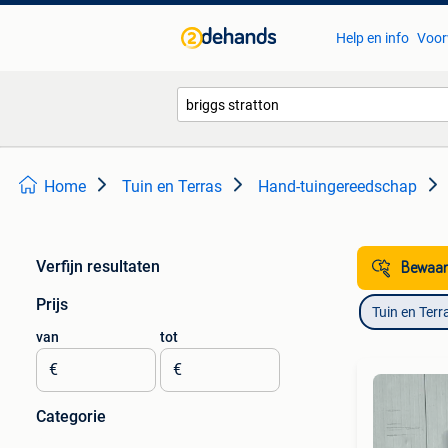
Help en info
Voor
Home
Tuin en Terras
Hand-tuingereedschap
Verfijn resultaten
Bewaar
Prijs
Tuin en Terr
van
tot
€
€
Categorie