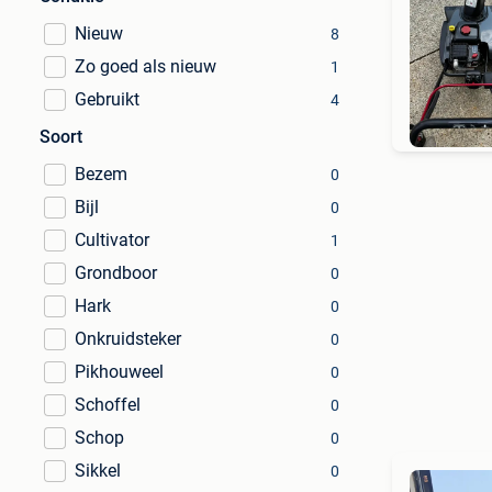
Nieuw
8
Zo goed als nieuw
1
Gebruikt
4
Soort
Bezem
0
Bijl
0
Cultivator
1
Grondboor
0
Hark
0
Onkruidsteker
0
Pikhouweel
0
Schoffel
0
Schop
0
Sikkel
0