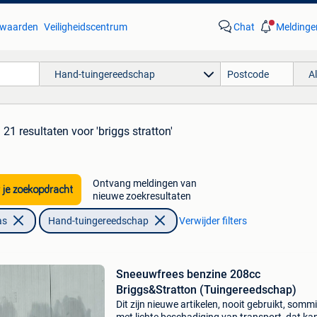
waarden
Veiligheidscentrum
Chat
Meldinge
Hand-tuingereedschap
A
21 resultaten
voor 'briggs stratton'
Ontvang meldingen van
 je zoekopdracht
nieuwe zoekresultaten
as
Hand-tuingereedschap
Verwijder filters
Sneeuwfrees benzine 208cc
Briggs&Stratton (Tuingereedschap)
Dit zijn nieuwe artikelen, nooit gebruikt, somm