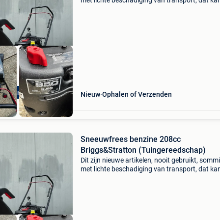
met lichte beschadiging van transport, dat ka
gaan van enkel de doos met wat schade of ee
klein krasje of deukje. Check onze webshop w
2Dekans
Retourdeals
Nieuw
Ophalen of Verzenden
Sneeuwfrees benzine 208cc
Briggs&Stratton (Tuingereedschap)
Dit zijn nieuwe artikelen, nooit gebruikt, somm
met lichte beschadiging van transport, dat ka
gaan van enkel de doos met wat schade of ee
klein krasje of deukje. Check onze webshop w
2Dekans