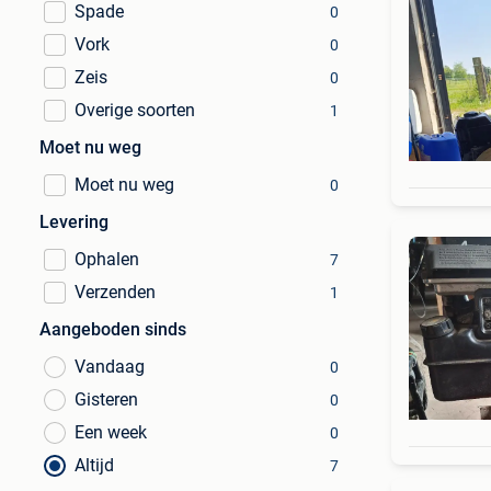
Spade
0
Vork
0
Zeis
0
Overige soorten
1
Moet nu weg
Moet nu weg
0
Levering
Ophalen
7
Verzenden
1
Aangeboden sinds
Vandaag
0
Gisteren
0
Een week
0
Altijd
7