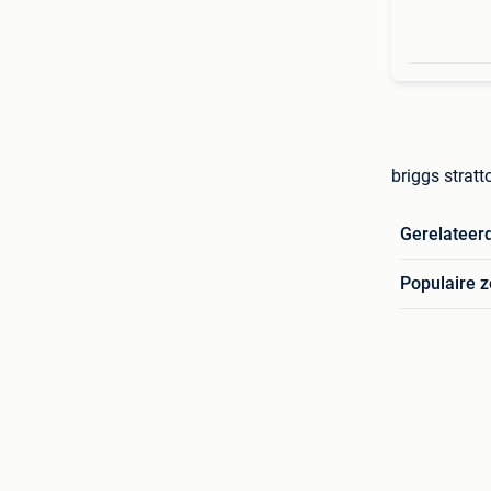
briggs strat
Gerelateer
Populaire 