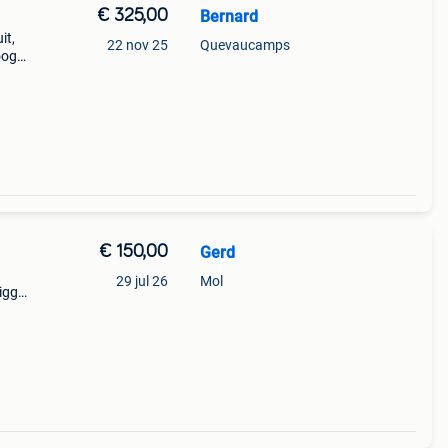
€ 325,00
Bernard
it,
22 nov 25
Quevaucamps
oog
€ 150,00
Gerd
29 jul 26
Mol
riggs
t
eer