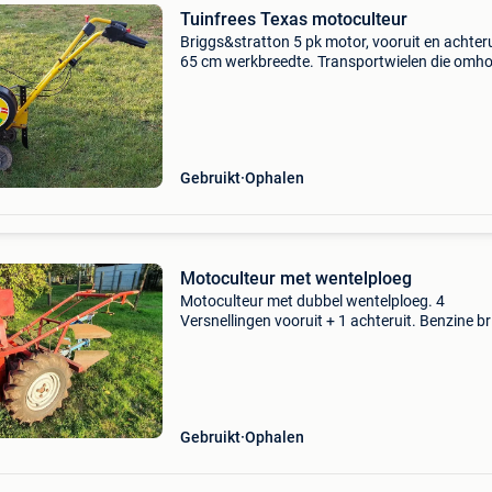
Tuinfrees Texas motoculteur
Briggs&stratton 5 pk motor, vooruit en achteru
65 cm werkbreedte. Transportwielen die omh
kunnen worden gebracht voor het werk, in de
hoogte verstelbare voetdiepte. Perfect
functionerend. Ni
Gebruikt
Ophalen
Motoculteur met wentelploeg
Motoculteur met dubbel wentelploeg. 4
Versnellingen vooruit + 1 achteruit. Benzine b
& stratton motor 8pk, hand gestart. Deze heef
altijd prima gewerkt, maar is nu een tijd niet m
gebruik
Gebruikt
Ophalen