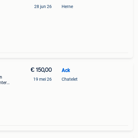
28 jun 26
Herne
€ 150,00
Ack
on
19 mei 26
Chatelet
nter