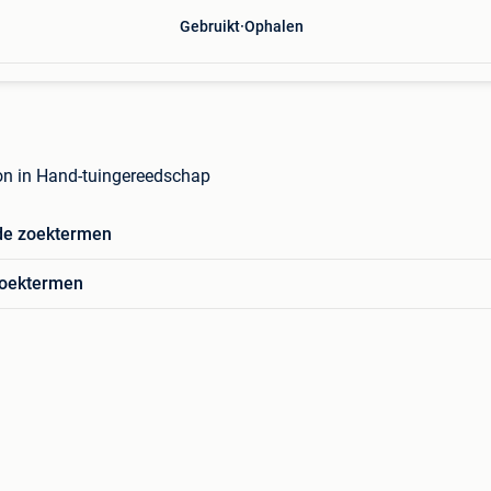
Gebruikt
Ophalen
ton in Hand-tuingereedschap
de zoektermen
zoektermen