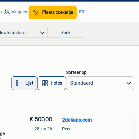
n
Inloggen
FR
Plaats zoekertje
lle afstanden…
Zoek
Sorteer op
Lijst
Foto’s
€ 500,00
2dekans.com
28 jun 26
Peer
ige