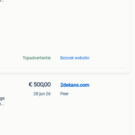
n
n
ww .
Topadvertentie
Bezoek website
€ 500,00
2dekans.com
28 jun 26
Peer
ige
n
n
ww .