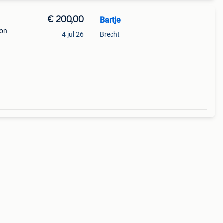
€ 200,00
Bartje
ton
4 jul 26
Brecht