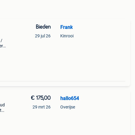
Bieden
Frank
29 jul 26
Kinrooi
 /
er
€ 175,00
hallo654
oud
29 mrt 26
Overijse
t
en
B&s