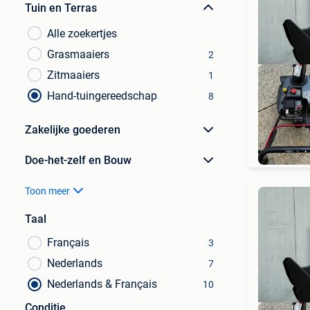
Tuin en Terras
Alle zoekertjes
Grasmaaiers
2
Zitmaaiers
1
Hand-tuingereedschap
8
Zakelijke goederen
Doe-het-zelf en Bouw
Toon meer
Taal
Français
3
Nederlands
7
Nederlands & Français
10
Conditie