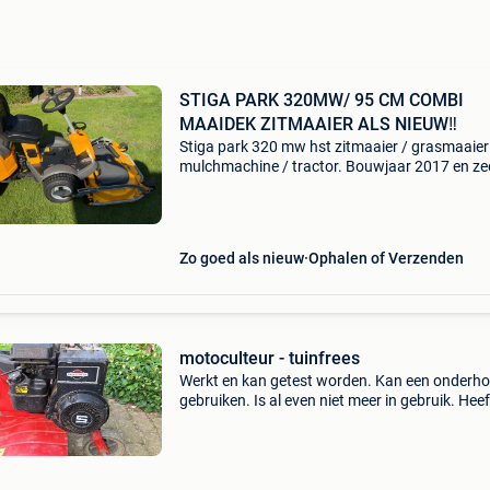
STIGA PARK 320MW/ 95 CM COMBI
MAAIDEK ZITMAAIER ALS NIEUW‼️
Stiga park 320 mw hst zitmaaier / grasmaaier
mulchmachine / tractor. Bouwjaar 2017 en ze
weinig gebruikt. Hydrostatische transmissie.
Briggs & stratton 2-cilinder 18 pk vanguard
benzinemotor.
Zo goed als nieuw
Ophalen of Verzenden
motoculteur - tuinfrees
Werkt en kan getest worden. Kan een onderh
gebruiken. Is al even niet meer in gebruik. Heef
tijdens het laatste onderhoud nieuwe pakking
gehad voor de carburator en nieuwe riemen. 
motor