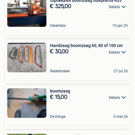
topokkasie boomzaag husqvarna 435
€ 325,00
Details
Herentals
10 jan 25
Handzaag boomzaag 60, 80 of 100 cm
€ 30,00
Details
Nederbrakel
27 jul 26
boomzaag
€ 15,00
Details
De Klinge
6 mei 26