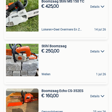
Boomzaag Stihl MS 150 TC
€ 425,00
Details
Lokeren+Deel Overmere En Zele
14 jul 26
Stihl Boomzaag
€ 250,00
Details
Wellen
1 jul 26
Boomzaag Echo CS-352ES
€ 160,00
Details
Geraardsbergen
25 apr 26