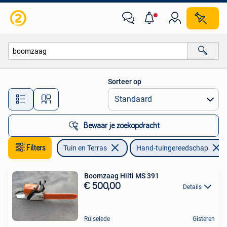
Hand-tuingereedschap
Sorteer op
Alle afstanden…
Bewaar je zoekopdracht
Filters
Tuin en Terras
Hand-tuingereedschap
Boomzaag Hilti MS 391
€ 500,00
Details
Ruiselede
Gisteren