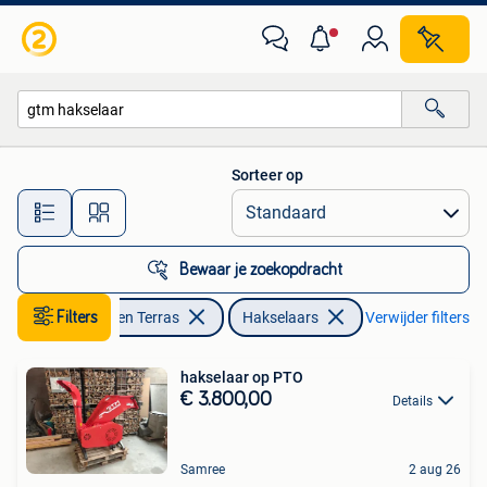
Hakselaars
Sorteer op
Alle afstanden…
Bewaar je zoekopdracht
Filters
Tuin en Terras
Hakselaars
Verwijder filters
hakselaar op PTO
€ 3.800,00
Details
Samree
2 aug 26