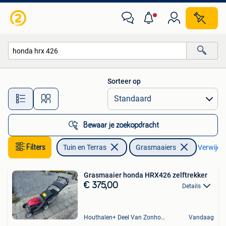
Grasmaaiers
Sorteer op
Alle afstanden…
Bewaar je zoekopdracht
Filters
Tuin en Terras
Grasmaaiers
Verwijder
Grasmaaier honda HRX426 zelftrekker
€ 375,00
Details
Houthalen+ Deel Van Zonhoven En Zolder
Vandaag