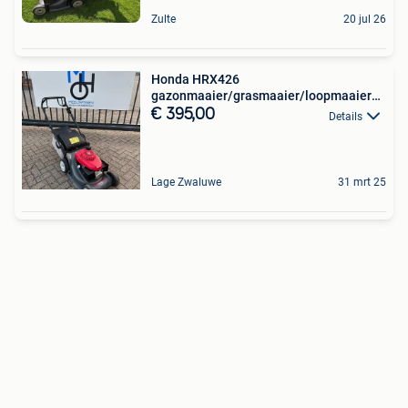
Zulte
20 jul 26
Honda HRX426
gazonmaaier/grasmaaier/loopmaaier
42CM
€ 395,00
Details
Lage Zwaluwe
31 mrt 25