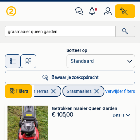
Grasmaaiers
Sorteer op
Alle afstanden…
Bewaar je zoekopdracht
Filters
Tuin en Terras
Grasmaaiers
Verwijder filters
Getrokken maaier Queen Garden
€ 105,00
Details