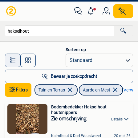
Aarde en Mest
Sorteer op
Alle afstanden…
Bewaar je zoekopdracht
Filters
Tuin en Terras
Aarde en Mest
Verwijde
Bodembedekker Hakselhout
houtsnippers
Zie omschrijving
Details
Kalmthout & Deel Wuustwezel
20 mei 26