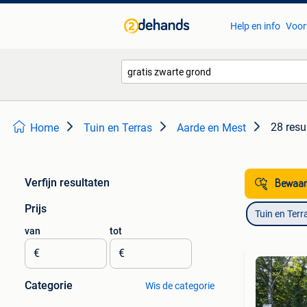
Help en info
Voor
28 resu
Home
Tuin en Terras
Aarde en Mest
Verfijn resultaten
Bewaar
Prijs
Tuin en Terr
van
tot
€
€
Categorie
Wis de categorie