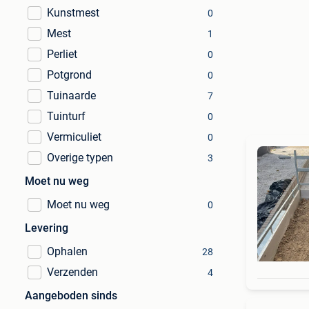
Kunstmest
0
Mest
1
Perliet
0
Potgrond
0
Tuinaarde
7
Tuinturf
0
Vermiculiet
0
Overige typen
3
Moet nu weg
Moet nu weg
0
Levering
Ophalen
28
Verzenden
4
Aangeboden sinds