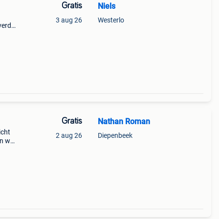
Gratis
Niels
3 aug 26
Westerlo
verd
ats
en ,
Gratis
Nathan Roman
icht
2 aug 26
Diepenbeek
en we
en en
D