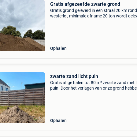
Gratis afgezeefde zwarte grond
Gratis grond geleverd in een straal 20 km rond
westerlo , minimale afname 20 ton wordt gele
met vrachtwagen of tractor met 3 asser , ( pla
genoeg voorzien ) ideaal om weides , opvulling
enz
Ophalen
zwarte zand licht puin
Gratis af ge halen tot 80 m³ zwarte zand met l
puin. Door het verlagen van onze grond hebb
zand over. Hierin zit licht puin zoals betonrest
gras. Momenteel zijn we bezig aan onze tuin. 
Ophalen