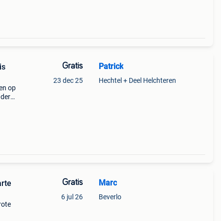
Gratis
Patrick
is
23 dec 25
Hechtel + Deel Helchteren
Ben op
nder
Gratis
Marc
arte
6 jul 26
Beverlo
rote