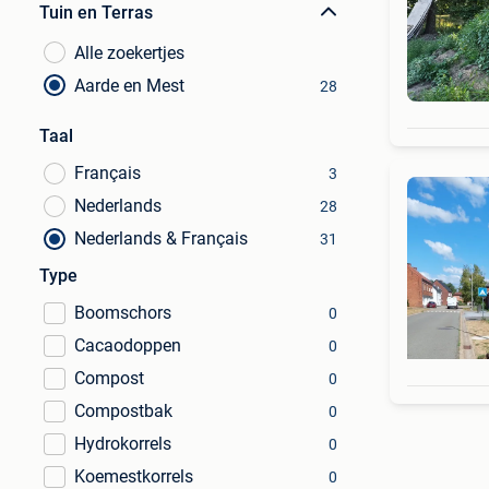
Tuin en Terras
Alle zoekertjes
Aarde en Mest
28
Taal
Français
3
Nederlands
28
Nederlands & Français
31
Type
Boomschors
0
Cacaodoppen
0
Compost
0
Compostbak
0
Hydrokorrels
0
Koemestkorrels
0