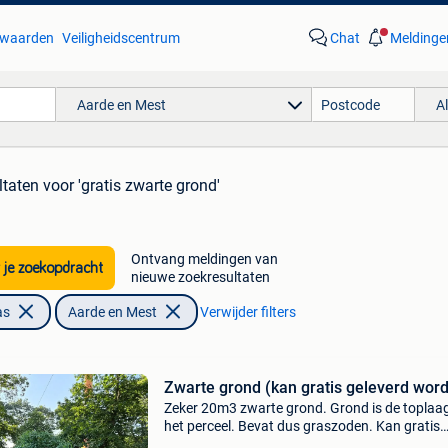
waarden
Veiligheidscentrum
Chat
Meldinge
Aarde en Mest
A
ltaten
voor 'gratis zwarte grond'
Ontvang meldingen van
 je zoekopdracht
nieuwe zoekresultaten
as
Aarde en Mest
Verwijder filters
Zwarte grond (kan gratis geleverd wor
Zeker 20m3 zwarte grond. Grond is de toplaa
het perceel. Bevat dus graszoden. Kan gratis
geleverd worden met vrachtwagen.