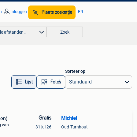
n
Inloggen
FR
Plaats zoekertje
lle afstanden…
Zoek
Sorteer op
Lijst
Foto’s
Gratis
Michiel
den)
g van
31 jul 26
Oud-Turnhout