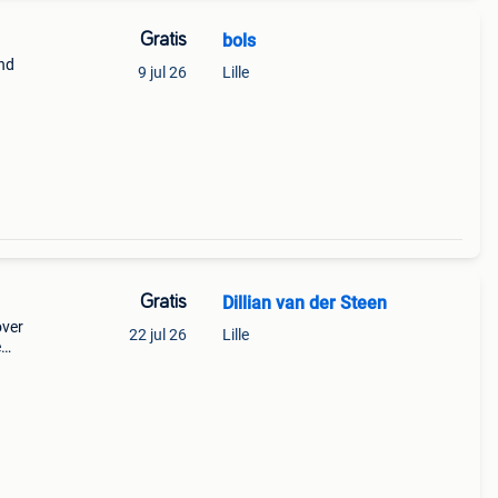
Gratis
bols
ond
9 jul 26
Lille
Gratis
Dillian van der Steen
over
22 jul 26
Lille
e
ts