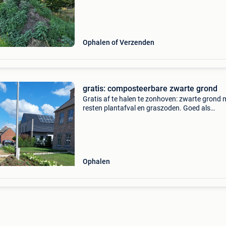
Ophalen of Verzenden
gratis: composteerbare zwarte grond
Gratis af te halen te zonhoven: zwarte grond 
resten plantafval en graszoden. Goed als
vruchtbare opvulgrond, niet als toplaag. Onge
2-3 m3 ter beschikking interesse? +32 496 46
Ophalen