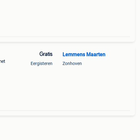
Gratis
Lemmens Maarten
met
Eergisteren
Zonhoven
veer
 46 41