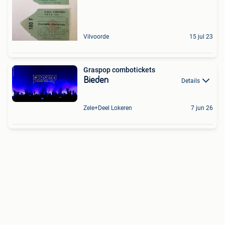
Vilvoorde
15 jul 23
Graspop combotickets
Bieden
Details
Zele+Deel Lokeren
7 jun 26