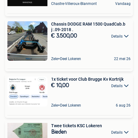
Chastre-Villeroux-Blanmont
Vandaag
Chassis DODGE RAM 1500 QuadCab.b
j:.09-2018 .
€ 3.500,00
Details
Zele+Deel Lokeren
22 mei 26
1x ticket voor Club Brugge Kv Kortrijk
€ 10,00
Details
Zele+Deel Lokeren
6 aug 26
Twee tickets KSC Lokeren
Bieden
Details