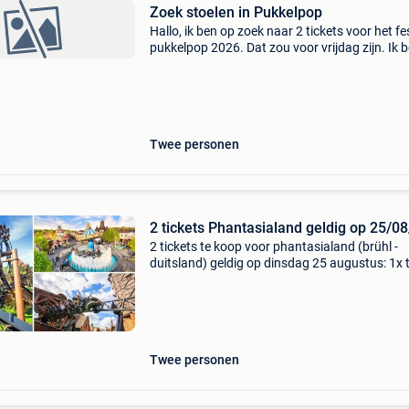
Zoek stoelen in Pukkelpop
Hallo, ik ben op zoek naar 2 tickets voor het fe
pukkelpop 2026. Dat zou voor vrijdag zijn. Ik 
reis om de transactie persoonlijk met u uit te 
voor meer veiligheid voor iedereen. Bi
Twee personen
2 tickets Phantasialand geldig op 25/0
2 tickets te koop voor phantasialand (brühl -
duitsland) geldig op dinsdag 25 augustus: 1x t
volwassene (vanaf 12 jaar) 1x ticket kind van
11 jaar 50€ voor de 2 tickets samen (actuele
Twee personen