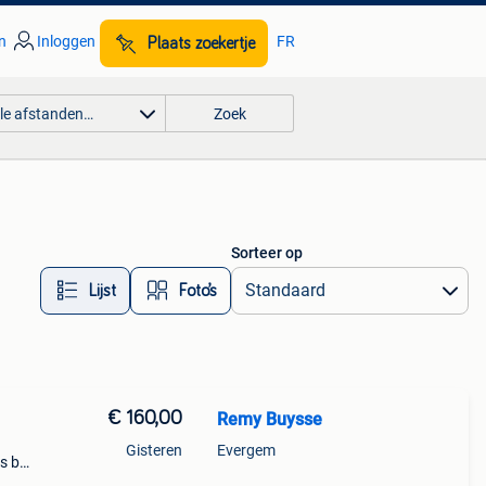
n
Inloggen
FR
Plaats zoekertje
lle afstanden…
Zoek
Sorteer op
Lijst
Foto’s
€ 160,00
Remy Buysse
Gisteren
Evergem
is ben