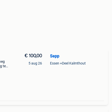
€ 100,00
Sepp
rweg
5 aug 26
Essen +Deel Kalmthout
g ter
 Toch