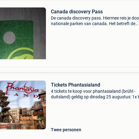
Canada discovery Pass
De canada discovery pass. Hiermee reis je door
nationale parken van canada. Het betreft de
groeps/familie kaart voor alle mensen in de au
Nieuwprijs $168 dollar graag reëel bieden via 
hand
Tickets Phantasialand
4 tickets te koop voor phantasialand (brühl -
duitsland) geldig op dinsdag 25 augustus: 1x t
volwassene (vanaf 12 jaar) 1x ticket kind van
11 jaar geldig op donderdag 27 augustus: 1x t
Twee personen