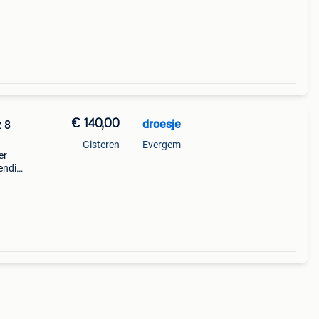
€ 140,00
droesje
z 8
Gisteren
Evergem
er
iendin
turen