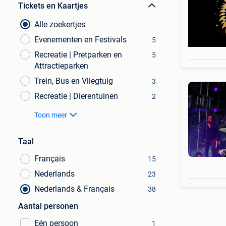
Tickets en Kaartjes
Alle zoekertjes
Evenementen en Festivals
5
Recreatie | Pretparken en
5
Attractieparken
Trein, Bus en Vliegtuig
3
Recreatie | Dierentuinen
2
Toon meer
Taal
Français
15
Nederlands
23
Nederlands & Français
38
Aantal personen
Eén persoon
1