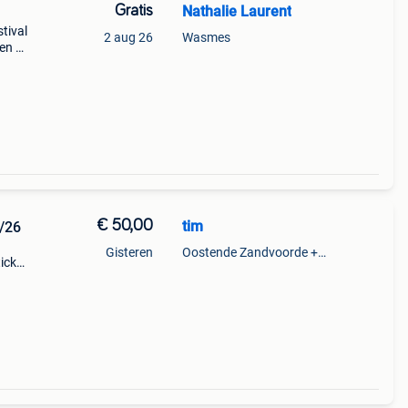
Gratis
Nathalie Laurent
stival
2 aug 26
Wasmes
ben op
voeren
€ 50,00
tim
8/26
Gisteren
Oostende Zandvoorde +Oostende
icket
 4 tem