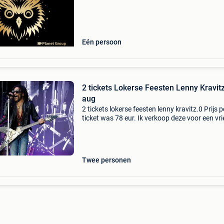
Eén persoon
2 tickets Lokerse Feesten Lenny Kravit
aug
2 tickets lokerse feesten lenny kravitz.0 Prijs p
ticket was 78 eur. Ik verkoop deze voor een vr
die langer op reis is. Tickets digitaal door te s
na betaling of te overhandigen ter plaat
Twee personen