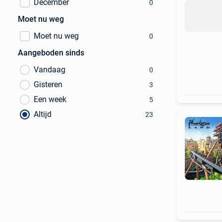
December
0
Moet nu weg
Moet nu weg
0
Aangeboden sinds
Vandaag
0
Gisteren
3
Een week
5
Altijd
23