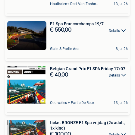
Houthalen+ Deel Van Zonhoven En Zolder
13 jul 26
F1 Spa Francorchamps 19/7
€ 550,00
Details
Glain & Partie Ans
8 jul 26
Belgian Grand Prix F1 SPA Friday 17/07
€ 40,00
Details
Courcelles + Partie De Roux
13 jul 26
ticket BRONZE F1 Spa vrijdag (2x adult,
1x kind)
€ 100,00
Details