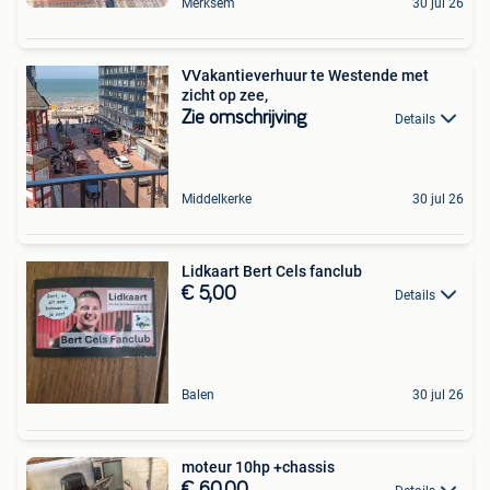
Merksem
30 jul 26
VVakantieverhuur te Westende met
zicht op zee,
Zie omschrijving
Details
Middelkerke
30 jul 26
Lidkaart Bert Cels fanclub
€ 5,00
Details
Balen
30 jul 26
moteur 10hp +chassis
€ 60,00