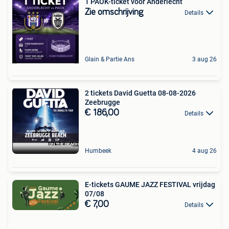
1 PAOK-ticket voor Anderlecht
Zie omschrijving
Details
Glain & Partie Ans
3 aug 26
2 tickets David Guetta 08-08-2026
Zeebrugge
€ 186,00
Details
Humbeek
4 aug 26
E-tickets GAUME JAZZ FESTIVAL vrijdag
07/08
€ 7,00
Details