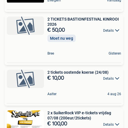
Evergem
Vandaag
2 TICKETS BASTIONFESTIVAL KINROOI
2026
€ 50,00
Details
Moet nu weg
Bree
Gisteren
2 tickets oostende koerse (24/08)
€ 10,00
Details
Aalter
4 aug 26
2 x SuikerRock VIP e-tickets vrijdag
07/08 (200eur/2tickets)
€ 100,00
Details