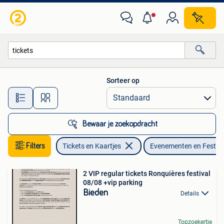
Evenementen en Festivals
Sorteer op
Alle afstanden…
Bewaar je zoekopdracht
Filters
Tickets en Kaartjes
Evenementen en Festiva
2 VIP regular tickets Ronquières festival
08/08 +vip parking
Bieden
Details
Topzoekertje