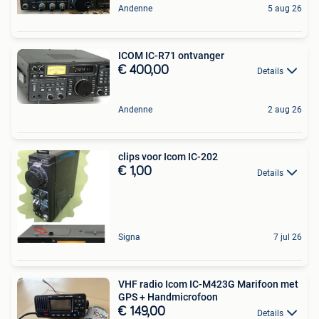
Andenne
5 aug 26
ICOM IC-R71 ontvanger
€ 400,00
Details
Andenne
2 aug 26
clips voor Icom IC-202
€ 1,00
Details
Signa
7 jul 26
VHF radio Icom IC-M423G Marifoon met
GPS + Handmicrofoon
€ 149,00
Details