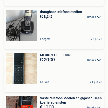
draagbaar telefoon medion
€ 6,00
Details
Edegem
25 jul 26
MEDION TELEFOON
€ 20,00
Details
Leuven
21 jun 20
Vaste telefoon Medion en gigaset .Geen
koeriersdiensten
€ 10,00
Details