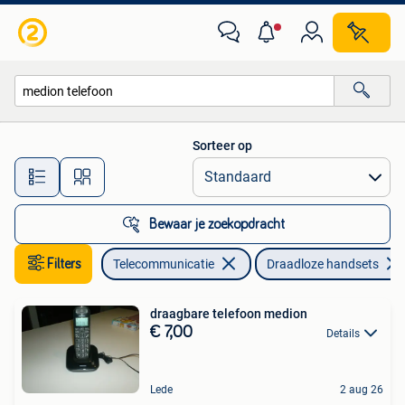
Vaste telefoons | Handsets en Draadloos
Sorteer op
Alle afstanden…
Bewaar je zoekopdracht
Filters
Telecommunicatie
Draadloze handsets
draagbare telefoon medion
€ 7,00
Details
Lede
2 aug 26