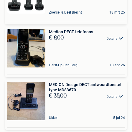
Zoersel & Deel Brecht
18 mrt 25
Medion DECT-telefoons
€ 8,00
Details
Heist-Op-Den-Berg
18 apr 26
MEDION Design DECT antwoordtoestel
type MD83670
€ 35,00
Details
Ukkel
5 jul 24