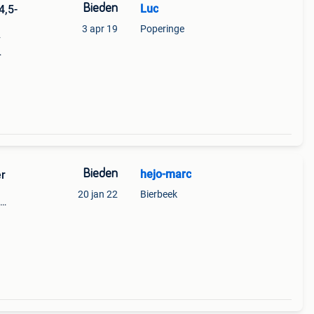
Bieden
Luc
4,5-
3 apr 19
Poperinge
v
en 3)
Bieden
hejo-marc
er
20 jan 22
Bierbeek
tv ook