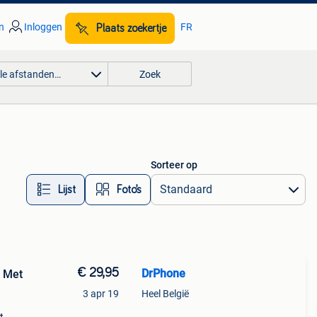
n
Inloggen
FR
Plaats zoekertje
lle afstanden…
Zoek
Sorteer op
Lijst
Foto’s
€ 29,95
DrPhone
r Met
3 apr 19
Heel België