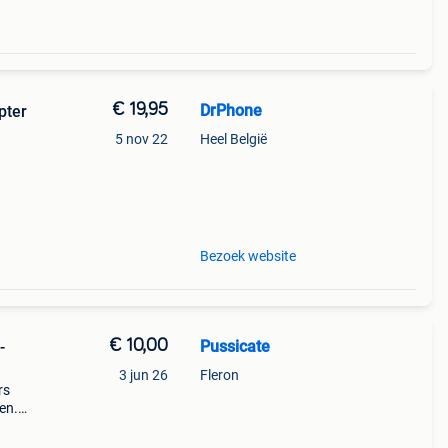
€ 19,95
DrPhone
pter
5 nov 22
Heel België
 je
Bezoek website
€ 10,00
Pussicate
-
3 jun 26
Fleron
rs
en.
bijna