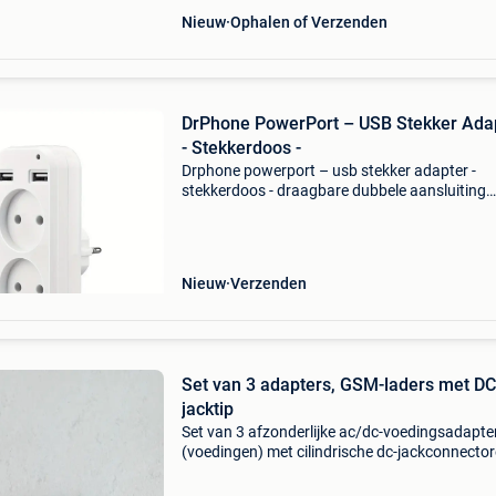
Nieuw
Ophalen of Verzenden
DrPhone PowerPort – USB Stekker Ada
- Stekkerdoos -
Drphone powerport – usb stekker adapter -
stekkerdoos - draagbare dubbele aansluiting
(sockets) & ingebouwde usb-poorten – wit ben
op zoek naar een betrouwbare en veelzijdige
oplossing om meerd
Nieuw
Verzenden
Set van 3 adapters, GSM-laders met DC
jacktip
Set van 3 afzonderlijke ac/dc-voedingsadapte
(voedingen) met cilindrische dc-jackconnector
Prijs voor de kavel = €10 uitstekende conditie, 
niet gebruikt. Deze adapters zetten huishoude