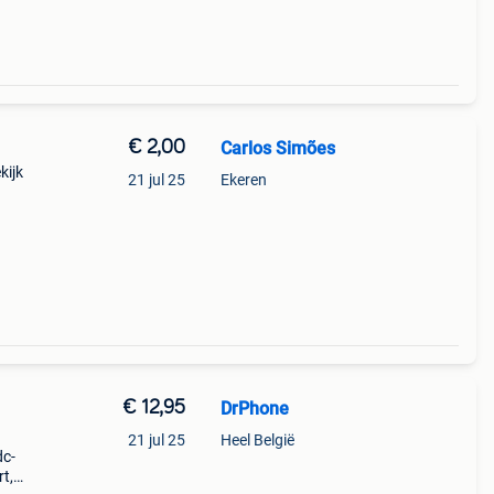
€ 2,00
Carlos Simões
kijk
21 jul 25
Ekeren
€ 12,95
DrPhone
21 jul 25
Heel België
dc-
rt,