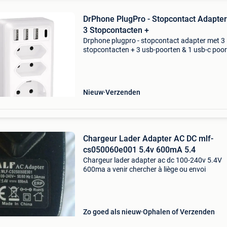
DrPhone PlugPro - Stopcontact Adapte
3 Stopcontacten +
Drphone plugpro - stopcontact adapter met 3
stopcontacten + 3 usb-poorten & 1 usb-c poor
aan/uit schakelaar- blauwe led - wit uitgebrei
stroomopties: breid je mogelijkheden uit met d
drphone
Nieuw
Verzenden
Chargeur Lader Adapter AC DC mlf-
cs050060e001 5.4v 600mA 5.4
Chargeur lader adapter ac dc 100-240v 5.4V
600ma a venir chercher à liège ou envoi
Zo goed als nieuw
Ophalen of Verzenden