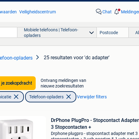
waarden
Veiligheidscentrum
Chat
Meldinge
Mobiele telefoons | Telefoon-
A
opladers
25 resultaten
voor 'dc adapter'
lefoon-opladers
Ontvang meldingen van
 je zoekopdracht
nieuwe zoekresultaten
icatie
Telefoon-opladers
Verwijder filters
DrPhone PlugPro - Stopcontact Adapte
3 Stopcontacten +
Drphone plugpro - stopcontact adapter met 3