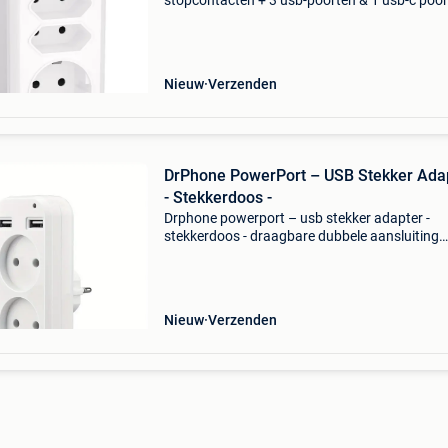
stopcontacten + 3 usb-poorten & 1 usb-c poor
aan/uit schakelaar- blauwe led - wit uitgebrei
stroomopties: breid je mogelijkheden uit met d
drphone
Nieuw
Verzenden
DrPhone PowerPort – USB Stekker Ada
- Stekkerdoos -
Drphone powerport – usb stekker adapter -
stekkerdoos - draagbare dubbele aansluiting
(sockets) & ingebouwde usb-poorten – wit ben
op zoek naar een betrouwbare en veelzijdige
oplossing om meerd
Nieuw
Verzenden