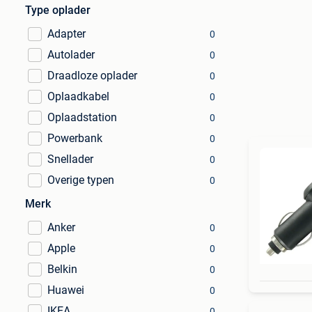
Type oplader
Adapter
0
Autolader
0
Draadloze oplader
0
Oplaadkabel
0
Oplaadstation
0
Powerbank
0
Snellader
0
Overige typen
0
Merk
Anker
0
Apple
0
Belkin
0
Huawei
0
IKEA
0