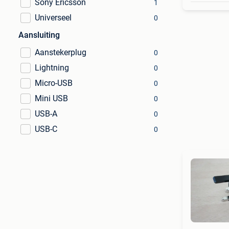
Sony Ericsson
1
Universeel
0
Aansluiting
Aanstekerplug
0
Lightning
0
Micro-USB
0
Mini USB
0
USB-A
0
USB-C
0