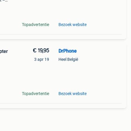
t –
de
e
Topadvertentie
Bezoek website
€ 19,95
DrPhone
pter
3 apr 19
Heel België
 je
Topadvertentie
Bezoek website