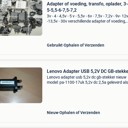
Adapter of voeding, transfo, oplader, 3-
5-5,5-6-7,5-7,2
3v - 4 - 4,5v - 5 v - 5,5v - 6v - 7,5v - 7,2v - 9v- 12
-13,5v - 30v verschillende adapter of voeding,
lader,transfo, oplader, 1é) aanbieding : (foto2
dc 4,5v adapter of voeding, transfo, input l
Gebruikt
Ophalen of Verzenden
Lenovo Adapter USB 5,2V DC GB-stekk
Lenovo adapter usb 5,2v dc gb-stekker nieuw
model: pa-1100-17uk 5,2v dc 2,5a geleverd als
transformator bij een lenovo hdmi stick-pc
"ideacenter 300" maar nooit gebruikt daar de 
een u
Nieuw
Ophalen of Verzenden