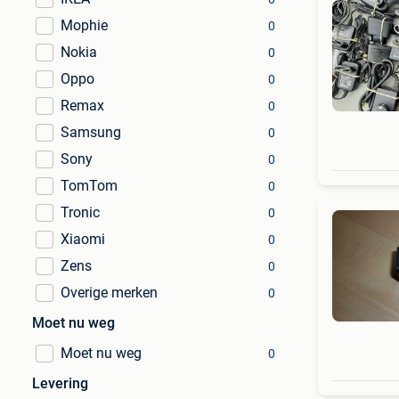
Mophie
0
Nokia
0
Oppo
0
Remax
0
Samsung
0
Sony
0
TomTom
0
Tronic
0
Xiaomi
0
Zens
0
Overige merken
0
Moet nu weg
Moet nu weg
0
Levering