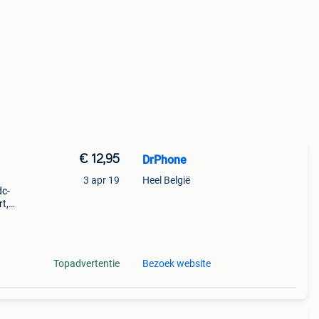
€ 12,95
DrPhone
3 apr 19
Heel België
dc-
rt,
2M -
rt, r
Topadvertentie
Bezoek website