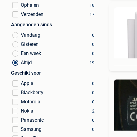
Ophalen
18
Verzenden
17
Aangeboden sinds
Vandaag
0
Gisteren
0
Een week
0
Altijd
19
Geschikt voor
Apple
0
Blackberry
0
Motorola
0
Nokia
2
Panasonic
0
Samsung
0