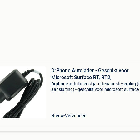
DrPhone Autolader - Geschikt voor
Microsoft Surface RT, RT2,
Drphone autolader sigarettenaanstekerplug (
aansluiting) - geschikt voor microsoft surface 
rt2, rt 2 - 12v 2a - magnetische connector - 1.
zwart 12v auto voeding voor microsoft surface 
Nieuw
Verzenden