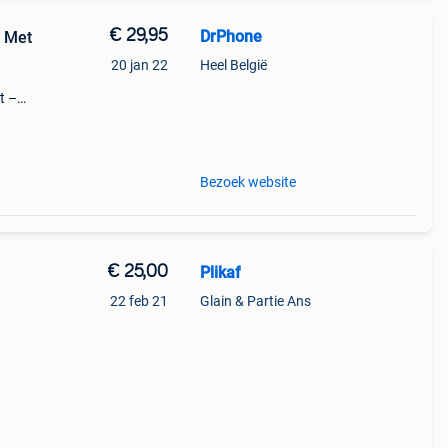
€ 29,95
DrPhone
r Met
20 jan 22
Heel België
t –
de
e
Bezoek website
€ 25,00
Plikaf
22 feb 21
Glain & Partie Ans