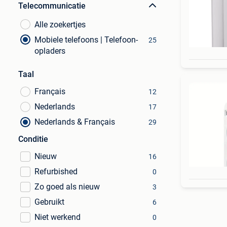
Telecommunicatie
Alle zoekertjes
Mobiele telefoons | Telefoon-
25
opladers
Taal
Français
12
Nederlands
17
Nederlands & Français
29
Conditie
Nieuw
16
Refurbished
0
Zo goed als nieuw
3
Gebruikt
6
Niet werkend
0