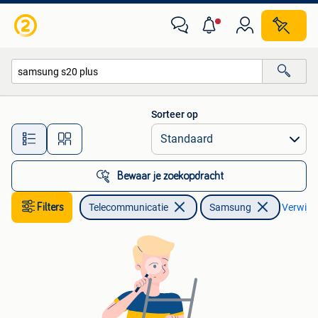
Mobiele telefoons | Samsung
Sorteer op
Alle afstanden…
Bewaar je zoekopdracht
Filters
Telecommunicatie
Samsung
Verwijder