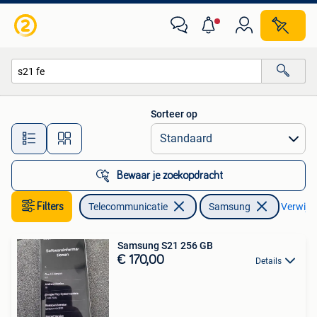
Mobiele telefoons | Samsung
Sorteer op
Alle afstanden…
Bewaar je zoekopdracht
Filters
Telecommunicatie
Samsung
Verwijder
Samsung S21 256 GB
€ 170,00
Details