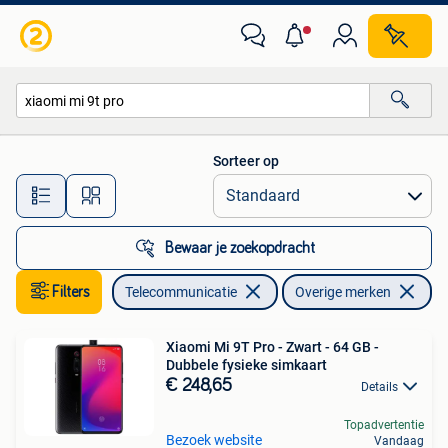
Mobiele telefoons | Overige merken
Sorteer op
Alle afstanden…
Bewaar je zoekopdracht
Filters
Telecommunicatie
Overige merken
Ve
Xiaomi Mi 9T Pro - Zwart - 64 GB -
Dubbele fysieke simkaart
€ 248,65
Details
Topadvertentie
Bezoek website
Vandaag