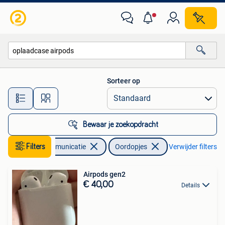
Mobiele telefoons | Oordopjes
Sorteer op
Alle afstanden…
Bewaar je zoekopdracht
Filters
Telecommunicatie
Oordopjes
Verwijder filters
Airpods gen2
€ 40,00
Details