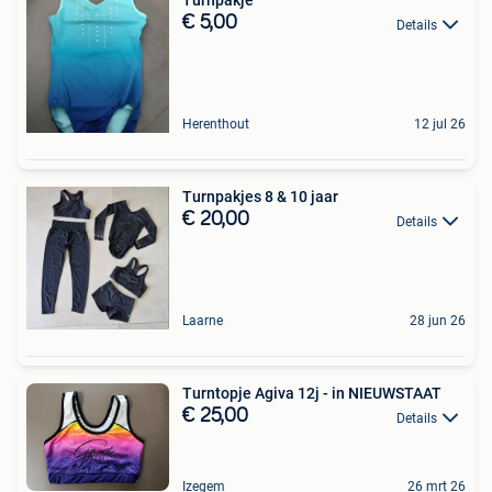
Turnpakje
€ 5,00
Details
Herenthout
12 jul 26
Turnpakjes 8 & 10 jaar
€ 20,00
Details
Laarne
28 jun 26
Turntopje Agiva 12j - in NIEUWSTAAT
€ 25,00
Details
Izegem
26 mrt 26