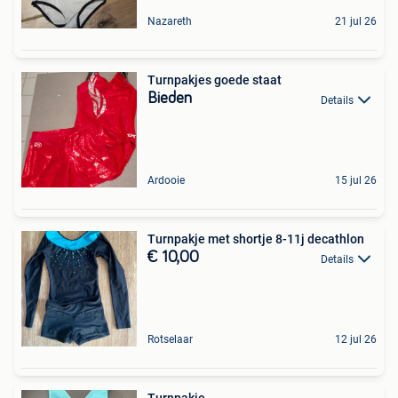
Nazareth
21 jul 26
Turnpakjes goede staat
Bieden
Details
Ardooie
15 jul 26
Turnpakje met shortje 8-11j decathlon
€ 10,00
Details
Rotselaar
12 jul 26