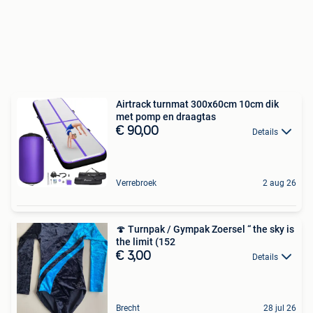
Airtrack turnmat 300x60cm 10cm dik
met pomp en draagtas
€ 90,00
Details
Verrebroek
2 aug 26
🍄 Turnpak / Gympak Zoersel “ the sky is
the limit (152
€ 3,00
Details
Brecht
28 jul 26