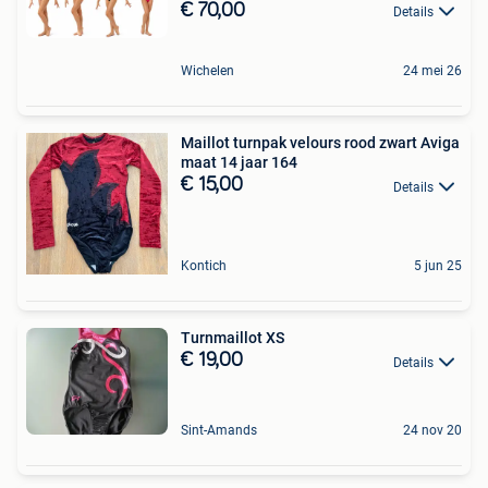
€ 70,00
Details
Wichelen
24 mei 26
Maillot turnpak velours rood zwart Aviga
maat 14 jaar 164
€ 15,00
Details
Kontich
5 jun 25
Turnmaillot XS
€ 19,00
Details
Sint-Amands
24 nov 20