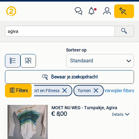
Turnen
Sorteer op
Alle afstanden…
Bewaar je zoekopdracht
Filters
Sport en Fitness
Turnen
Verwijder filters
MOET NU WEG - Turnpakje, Agiva
€ 8,00
Details