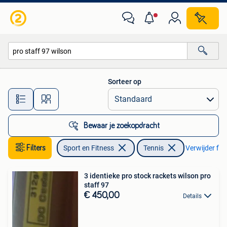
Tennis
Sorteer op
Alle afstanden…
Bewaar je zoekopdracht
Filters
Sport en Fitness
Tennis
Verwijder filt
3 identieke pro stock rackets wilson pro
staff 97
€ 450,00
Details