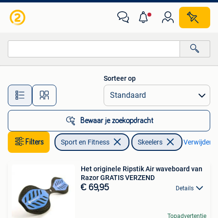
Skeelers
Sorteer op
Alle afstanden…
Bewaar je zoekopdracht
Filters
Sport en Fitness
Skeelers
Verwijder fi
Het originele Ripstik Air waveboard van
Razor GRATIS VERZEND
€ 69,95
Details
Topadvertentie