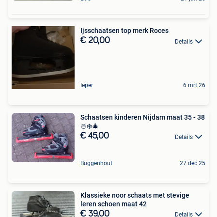
Ijsschaatsen top merk Roces
€ 20,00
Details
Ieper
6 mrt 26
Schaatsen kinderen Nijdam maat 35 - 38
☃️❄️🎄
€ 45,00
Details
Buggenhout
27 dec 25
Klassieke noor schaats met stevige
leren schoen maat 42
€ 39,00
Details