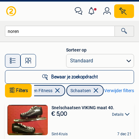
Schaatsen
Sorteer op
Alle afstanden…
Bewaar je zoekopdracht
Filters
Sport en Fitness
Schaatsen
Verwijder filters
Snelschaatsen VIKING maat 40.
€ 5,00
Details
Sint-Kruis
7 dec 21