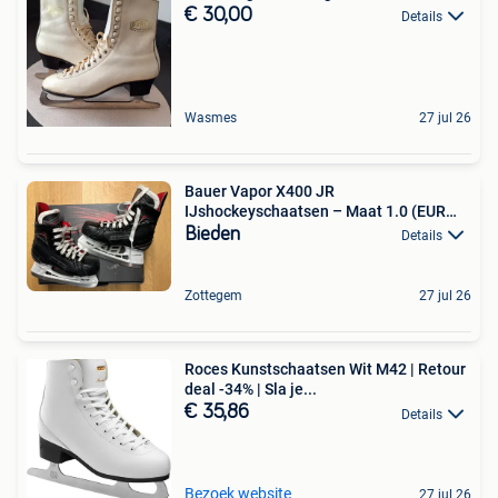
€ 30,00
Details
Wasmes
27 jul 26
Bauer Vapor X400 JR
IJshockeyschaatsen – Maat 1.0 (EUR
33.5)
Bieden
Details
Zottegem
27 jul 26
Roces Kunstschaatsen Wit M42 | Retour
deal -34% | Sla je...
€ 35,86
Details
Bezoek website
27 jul 26