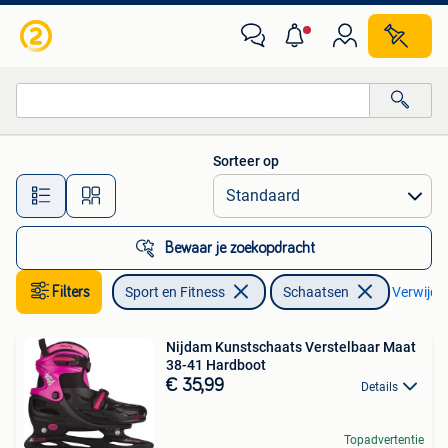
Schaatsen
Sorteer op
Alle afstanden…
Bewaar je zoekopdracht
Filters
Sport en Fitness
Schaatsen
Verwijder
Nijdam Kunstschaats Verstelbaar Maat
38-41 Hardboot
€ 35,99
Details
Topadvertentie