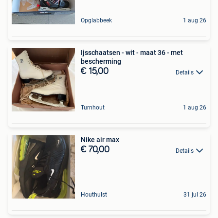
Opglabbeek
1 aug 26
Ijsschaatsen - wit - maat 36 - met
bescherming
€ 15,00
Details
Turnhout
1 aug 26
Nike air max
€ 70,00
Details
Houthulst
31 jul 26