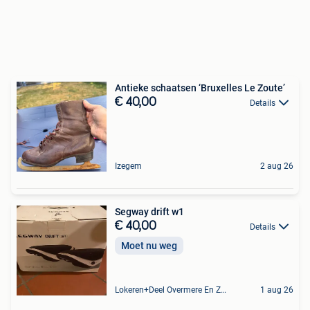
Antieke schaatsen ‘Bruxelles Le Zoute’
€ 40,00
Details
Izegem
2 aug 26
Segway drift w1
€ 40,00
Details
Moet nu weg
Lokeren+Deel Overmere En Zele
1 aug 26