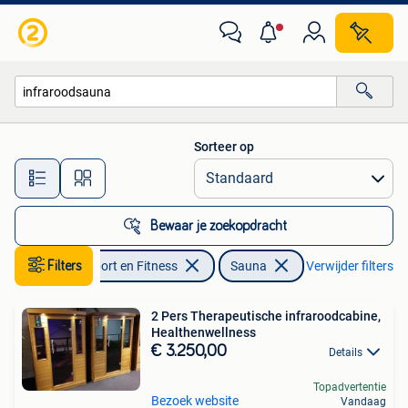
Sauna
Sorteer op
Alle afstanden…
Bewaar je zoekopdracht
Filters
Sport en Fitness
Sauna
Verwijder filters
2 Pers Therapeutische infraroodcabine,
Healthenwellness
€ 3.250,00
Details
Topadvertentie
Bezoek website
Vandaag