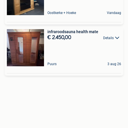
Oostkerke + Hoeke
Vandaag
infraroodsauna health mate
€ 2.450,00
Details
Puurs
3 aug 26