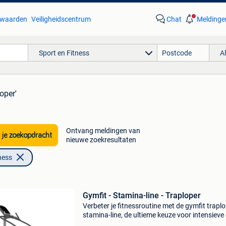
waarden
Veiligheidscentrum
Chat
Meldinge
Sport en Fitness
A
loper'
Ontvang meldingen van
 je zoekopdracht
nieuwe zoekresultaten
ness
Gymfit - Stamina-line - Traploper
Verbeter je fitnessroutine met de gymfit trapl
stamina-line, de ultieme keuze voor intensieve
effectieve trainingen! De gymfit traploper sta