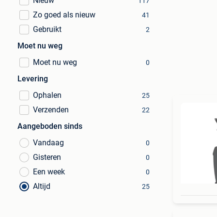
Nieuw
117
Zo goed als nieuw
41
Gebruikt
2
Moet nu weg
Moet nu weg
0
Levering
Ophalen
25
Verzenden
22
Aangeboden sinds
Vandaag
0
Gisteren
0
Een week
0
Altijd
25