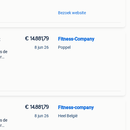
Bezoek website
€ 14.881,79
Fitness-Company
t
8 jun 26
Poppel
is de
ar
 Dit
ersta
€ 14.881,79
Fitness-company
8 jun 26
Heel België
is de
ar