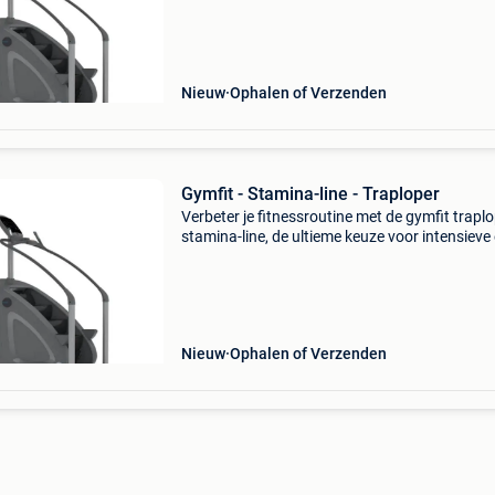
line is het ideale apparaat voor iedereen die zi
Nieuw
Ophalen of Verzenden
Gymfit - Stamina-line - Traploper
Verbeter je fitnessroutine met de gymfit trapl
stamina-line, de ultieme keuze voor intensieve
effectieve trainingen! De gymfit traploper sta
line is het ideale apparaat voor iedereen die zi
Nieuw
Ophalen of Verzenden