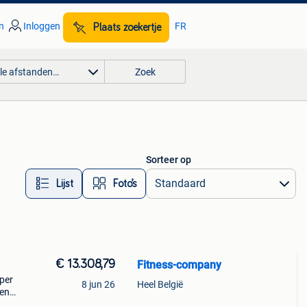
n
Inloggen
FR
Plaats zoekertje
lle afstanden…
Zoek
Sorteer op
Lijst
Foto’s
€ 13.308,79
Fitness-company
oper
8 jun 26
Heel België
 en
mina-