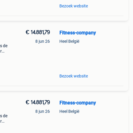
Bezoek website
€ 14.881,79
Fitness-company
8 jun 26
Heel België
is de
ar
 Dit
ersta
Bezoek website
€ 14.881,79
Fitness-company
8 jun 26
Heel België
is de
ar
 Dit
ersta