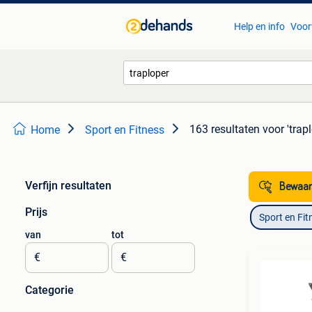
Help en info
Voor
163 resultaten
voor 'trap
Home
Sport en Fitness
Verfijn resultaten
Bewaar
Prijs
Sport en Fit
van
tot
€
€
Categorie