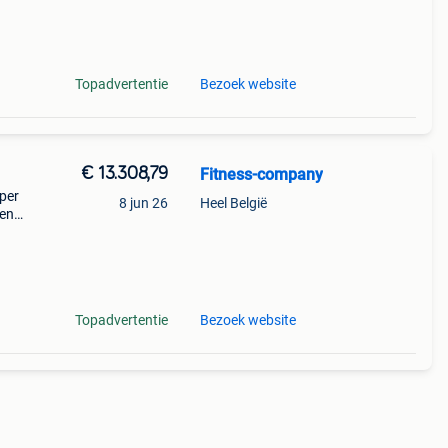
Topadvertentie
Bezoek website
€ 13.308,79
Fitness-company
oper
8 jun 26
Heel België
 en
mina-
Topadvertentie
Bezoek website