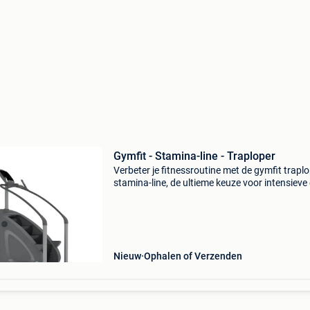
Gymfit - Stamina-line - Traploper
Verbeter je fitnessroutine met de gymfit trapl
stamina-line, de ultieme keuze voor intensieve
effectieve trainingen! De gymfit traploper sta
line is het ideale apparaat voor iedereen die zi
Nieuw
Ophalen of Verzenden