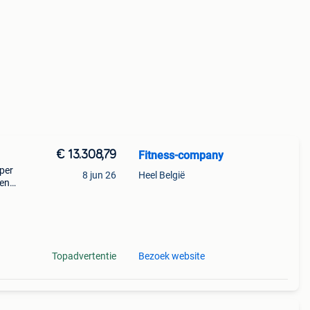
€ 13.308,79
Fitness-company
oper
8 jun 26
Heel België
 en
mina-
Topadvertentie
Bezoek website