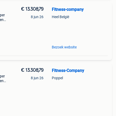
€ 13.308,79
Fitness-company
oper
8 jun 26
Heel België
 en
mina-
Bezoek website
€ 13.308,79
Fitness-Company
oper
8 jun 26
Poppel
 en
mina-