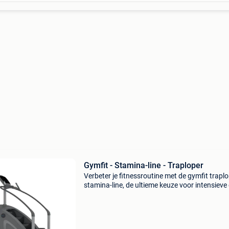
Gymfit - Stamina-line - Traploper
Verbeter je fitnessroutine met de gymfit trapl
stamina-line, de ultieme keuze voor intensieve
effectieve trainingen! De gymfit traploper sta
line is het ideale apparaat voor iedereen die zi