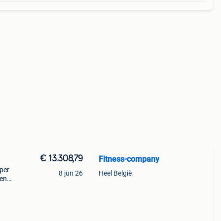
€ 13.308,79
Fitness-company
oper
8 jun 26
Heel België
 en
mina-