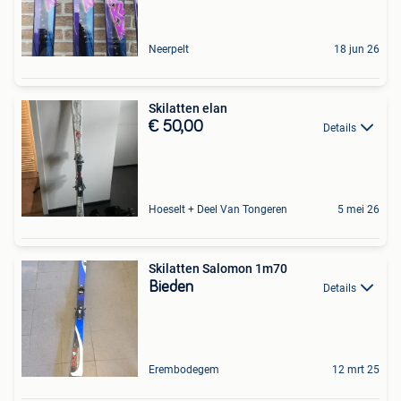
Neerpelt
18 jun 26
Skilatten elan
€ 50,00
Details
Hoeselt + Deel Van Tongeren
5 mei 26
Skilatten Salomon 1m70
Bieden
Details
Erembodegem
12 mrt 25