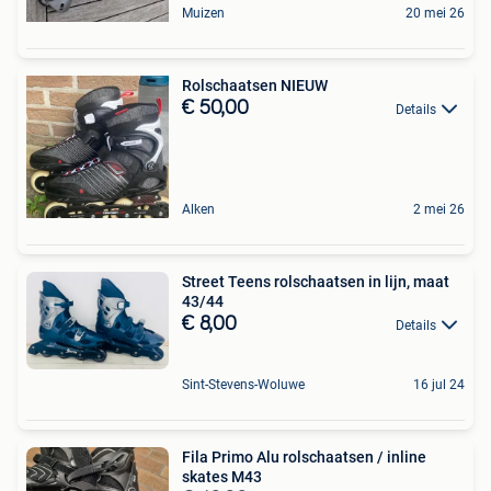
Muizen
20 mei 26
Rolschaatsen NIEUW
€ 50,00
Details
Alken
2 mei 26
Street Teens rolschaatsen in lijn, maat
43/44
€ 8,00
Details
Sint-Stevens-Woluwe
16 jul 24
Fila Primo Alu rolschaatsen / inline
skates M43