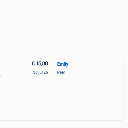
€ 15,00
Emily
30 jul 26
Peer