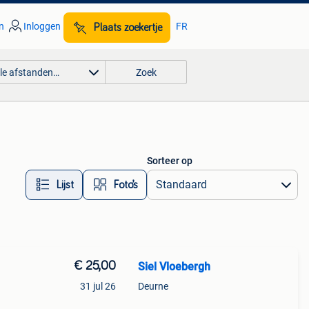
n
Inloggen
FR
Plaats zoekertje
lle afstanden…
Zoek
Sorteer op
Lijst
Foto’s
€ 25,00
Siel Vloebergh
31 jul 26
Deurne