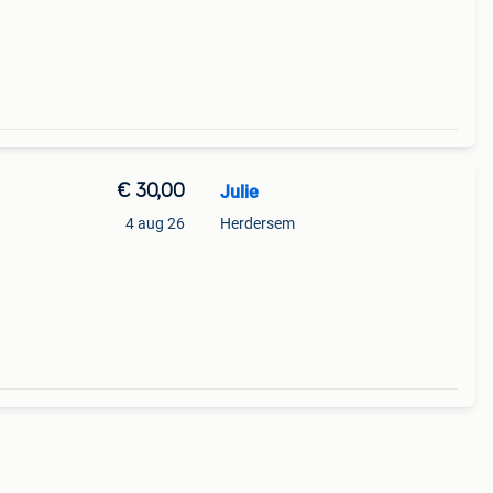
€ 30,00
Julie
4 aug 26
Herdersem