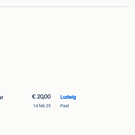
€ 20,00
Ludwig
at
14 feb 25
Paal