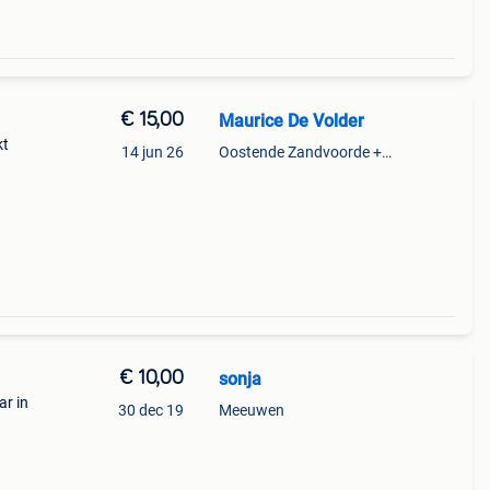
€ 15,00
Maurice De Volder
kt
14 jun 26
Oostende Zandvoorde +Oostende
€ 10,00
sonja
ar in
30 dec 19
Meeuwen