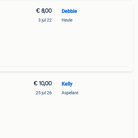
€ 8,00
Debbie
3 jul 22
Heule
€ 10,00
Kelly
25 jul 26
Aspelare