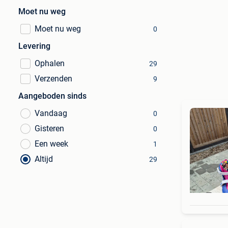
Moet nu weg
Moet nu weg
0
Levering
Ophalen
29
Verzenden
9
Aangeboden sinds
Vandaag
0
Gisteren
0
Een week
1
Altijd
29